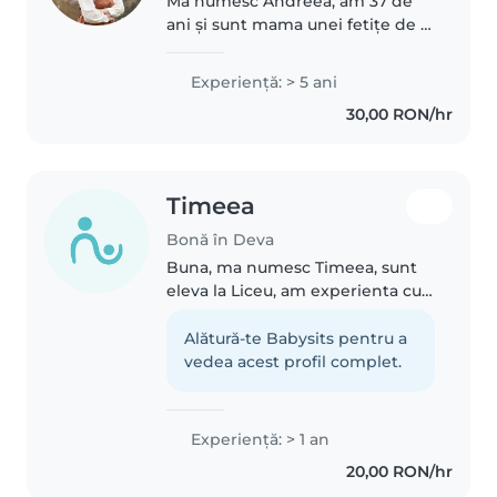
Mă numesc Andreea, am 37 de
ani și sunt mama unei fetițe de 7
ani. Sunt o persoană calmă,
răbdătoare, echilibrată și atentă
Experienţă: > 5 ani
la nevoile copilului. Îmi place să
30,00 RON/hr
creez un mediu sigur,..
Timeea
Bonă în Deva
Buna, ma numesc Timeea, sunt
eleva la Liceu, am experienta cu
copii de toate varstele, pot face
treburi casnice de orice fel, pot
Alătură-te Babysits pentru a
face orice fel de activitati cu
vedea acest profil complet.
copii, sa ii duc in..
Experienţă: > 1 an
20,00 RON/hr