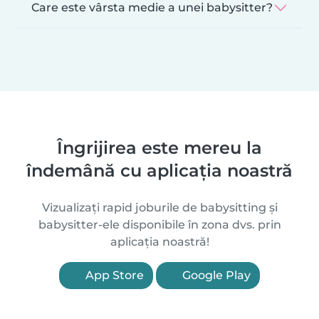
Care este vârsta medie a unei babysitter?
Îngrijirea este mereu la
îndemână cu aplicația noastră
Vizualizați rapid joburile de babysitting și
babysitter-ele disponibile în zona dvs. prin
aplicația noastră!
App Store
Google Play