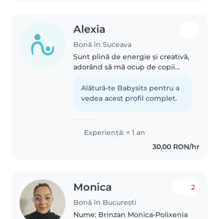
Alexia
Bonă în Suceava
Sunt plină de energie și creativă,
adorând să mă ocup de copii
mici prin activități distractive,
desen sau lucru manual. Vin cu
Alătură-te Babysits pentru a
multă dragoste și răbdare pentru
vedea acest profil complet.
cei de la grădiniță..
Experienţă: < 1 an
30,00 RON/hr
Monica
2
Bonă în București
Nume: Brinzan Monica-Polixenia