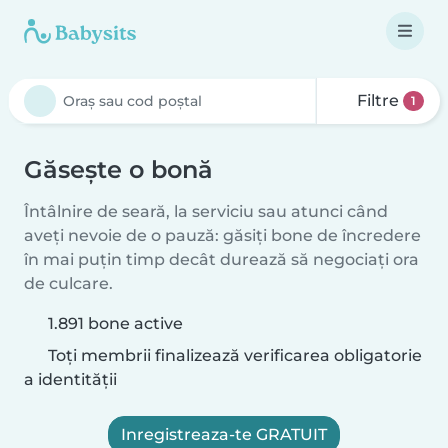
Filtre
1
Găsește o bonă
Întâlnire de seară, la serviciu sau atunci când
aveți nevoie de o pauză: găsiți bone de încredere
în mai puțin timp decât durează să negociați ora
de culcare.
1.891 bone active
Toți membrii finalizează verificarea obligatorie
a identității
Inregistreaza-te GRATUIT