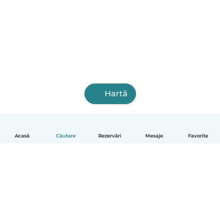
Hartă
Acasă
Căutare
Rezervări
Mesaje
Favorite
Română
Cum funcționează
Ajutor