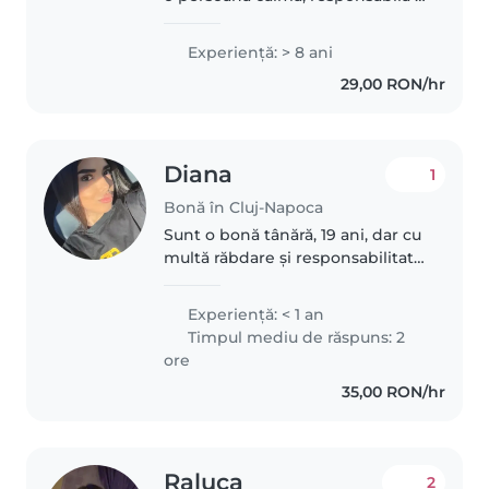
răbdătoare. Îmi place să petrec
timpul cu copiii, să mă joc cu ei,
Experienţă: > 8 ani
să îi ajut la activități și să le ofer
29,00 RON/hr
un mediu..
Diana
1
Bonă în Cluj-Napoca
Sunt o bonă tânără, 19 ani, dar cu
multă răbdare și responsabilitate.
Am experiență în îngrijirea
copiilor, sunt pasionată de
Experienţă: < 1 an
activități creative, precum
Timpul mediu de răspuns: 2
desenul, lucrul manual și..
ore
35,00 RON/hr
Raluca
2