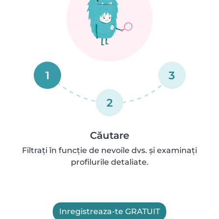
1
3
2
Căutare
Filtrați în funcție de nevoile dvs. și examinați
profilurile detaliate.
Inregistreaza-te GRATUIT