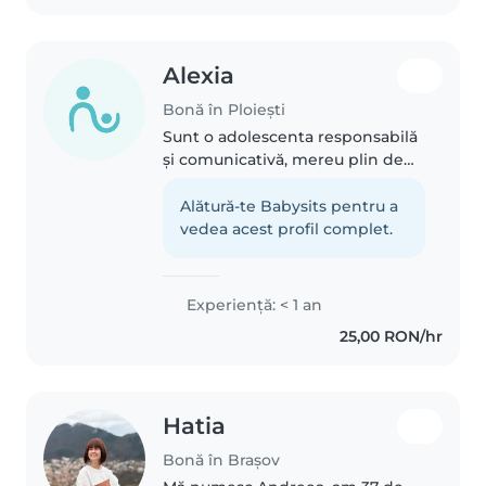
Alexia
Bonă în Ploiești
Sunt o adolescenta responsabilă
și comunicativă, mereu plin de
energie pozitivă. Îmi place să
petrec timpul cu copiii de toate
Alătură-te Babysits pentru a
vârstele, ajutând la teme, citit,
vedea acest profil complet.
muzică sau pur și simplu..
Experienţă: < 1 an
25,00 RON/hr
Hatia
Bonă în Brașov