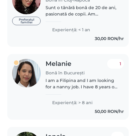
Sunt o tânără bonă de 20 de ani,
pasionată de copii. Am
experiență anterioară în
Preferatul
familiei
îngrijirea copiilor având o soră
Experienţă: < 1 an
mai mică de 8 ani pe care o ajut
30,00 RON/hr
în mod constant cu temele și
activitățile..
Melanie
1
Bonă în București
I am a Filipina and I am looking
for a nanny job. I have 8 years of
experience and I am calm, non-
smoker, patient and I love kids.
Experienţă: > 8 ani
50,00 RON/hr