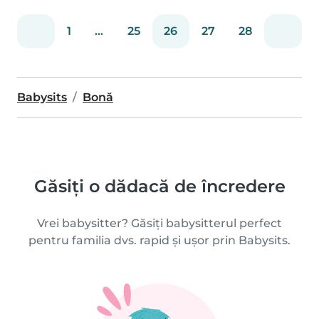
1
...
25
26
27
28
Babysits
Bonă
Găsiți o dădacă de încredere
Vrei babysitter? Găsiți babysitterul perfect
pentru familia dvs. rapid și ușor prin Babysits.