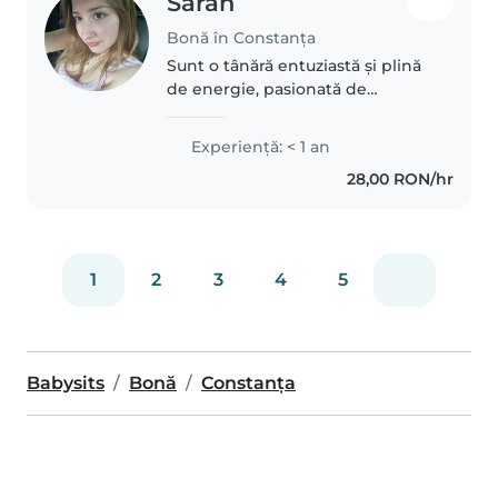
Sarah
Bonă în Constanța
Sunt o tânără entuziastă și plină
de energie, pasionată de
interacțiunea cu copiii. Am
abilități creative precum
Experienţă: < 1 an
desenul, muzica și jocurile
28,00 RON/hr
educative. Iubesc animalele de
companie..
1
2
3
4
5
Babysits
Bonă
Constanța