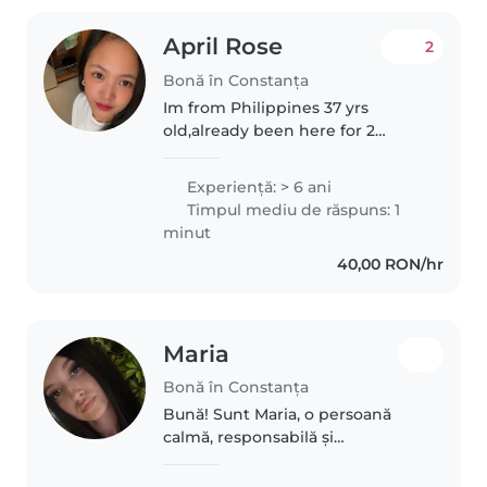
April Rose
2
Bonă în Constanța
Im from Philippines 37 yrs
old,already been here for 2
years.I finish my 2 yrs contract
here with my first employer and
Experienţă: > 6 ani
now im currently employed too
Timpul mediu de răspuns: 1
taking care of a 6 months old.Im..
minut
40,00 RON/hr
Maria
Bonă în Constanța
Bună! Sunt Maria, o persoană
calmă, responsabilă și
răbdătoare, care iubește copiii.
Îmi place să petrec timp alături