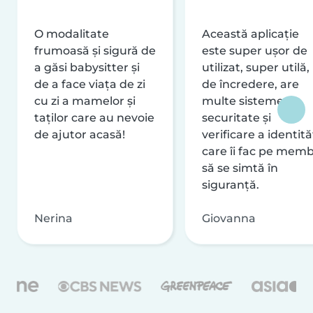
O modalitate
Această aplicație
frumoasă și sigură de
este super ușor de
a găsi babysitter și
utilizat, super utilă,
de a face viața de zi
de încredere, are
cu zi a mamelor și
multe sisteme de
taților care au nevoie
securitate și
de ajutor acasă!
verificare a identităț
care îi fac pe memb
să se simtă în
siguranță.
Nerina
Giovanna