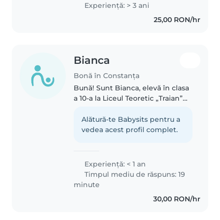
momente și am avut grijă și de
Experienţă: > 3 ani
copii vecinilor în trecut.. Vorbesc
25,00 RON/hr
română și engleză fluent..
Bianca
Bonă în Constanța
Bună! Sunt Bianca, elevă în clasa
a 10-a la Liceul Teoretic „Traian”
din Constanța. Sunt o fire calmă,
răbdătoare și mereu dornică să
Alătură-te Babysits pentru a
încerc lucruri noi.Am experiență
vedea acest profil complet.
din familie,..
Experienţă: < 1 an
Timpul mediu de răspuns: 19
minute
30,00 RON/hr