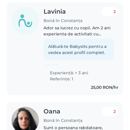
Lavinia
2
Bonă în Constanța
Ador sa lucrez cu copii. Am 2 ani
experienta de activitati cu
prescolari si scolari deoarece fac
parte dintr-un ONG numit AGLT
Alătură-te Babysits pentru a
unde fac pedagogie ludică cu
vedea acest profil complet.
copii intre 4-15 ani. Spun..
Experienţă: > 3 ani
Referințe: 1
25,00 RON/hr
Oana
2
Bonă în Constanța
Sunt o persoana rabdatoare,