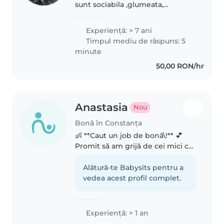
sunt sociabila ,glumeata,
responsabila, cu chef de viata.
Îmi place ceea ce fac,îmi plac
Experienţă: > 7 ani
copii foarte mult. Am colaborat
Timpul mediu de răspuns: 5
cu o familie care mi a dat..
minute
50,00 RON/hr
Anastasia
Nou
Bonă în Constanța
👶 **Caut un job de bonă\!** 💕
Promit să am grijă de cei mici cu
răbdare, grijă și multă voie bună\.
Sunt genul de persoană care
Alătură-te Babysits pentru a
poate construi un castel din
vedea acest profil complet.
perne, poate citi aceeași..
Experienţă: > 1 an