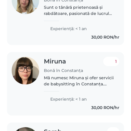
Bonă în Constanța
Sunt o tânără prietenoasă și
rabdătoare, pasionată de lucrul
cu copiii de peste 2 ani. Vorbesc
română, engleză și italiană fără
Experienţă: < 1 an
probleme. Îmi place să citesc, să
30,00 RON/hr
învăț copiilor limba..
Miruna
1
Bonă în Constanța
Mă numesc Miruna și ofer servicii
de babysitting în Constanța.
Sunt o persoană responsabilă,
calmă, răbdătoare și atentă la
Experienţă: < 1 an
nevoile copiilor. Deși nu am
30,00 RON/hr
experiență profesională în..