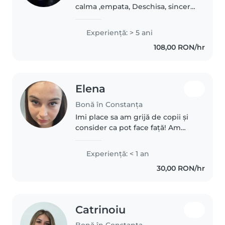
calma ,empata, Deschisa, sincera
și serioasa, responsabila imi
place muzica, dansul și sa petrec
Experienţă: > 5 ani
timp cu copii. Poti conta pe
108,00 RON/hr
abilitatile mele de terapeut..
Elena
Bonă în Constanța
Imi place sa am grijă de copii și
consider ca pot face față! Am
terminat anul 6 de medicină si
am o baza teoretica in pediatrie.
Experienţă: < 1 an
Nu am o experiență vastă im
30,00 RON/hr
baby sitting, dar mereu..
Catrinoiu