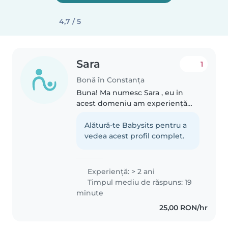
4,7 / 5
Sara
1
Bonă în Constanța
Buna! Ma numesc Sara , eu in
acest domeniu am experiență
datorită verișorilor alături de care
am petrecut mulți ani împreună
Alătură-te Babysits pentru a
și am avut grijă de ei. Sunt
vedea acest profil complet.
responsabila, îi pot ajuta..
Experienţă: > 2 ani
Timpul mediu de răspuns: 19
minute
25,00 RON/hr