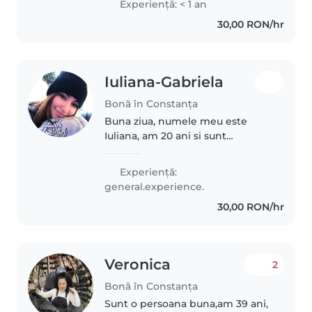
Experienţă: < 1 an
de ei prin jocuri, activități
30,00 RON/hr
educative și multă grijă. Pun
mereu..
Iuliana-Gabriela
Bonă în Constanța
Buna ziua, numele meu este
Iuliana, am 20 ani si sunt
studenta in cadrul facultatii de
tehnica dentara din constanta,
Experienţă:
momentan sunt in timpul
general.experience.
sesiunii, dar oricand am liber,
30,00 RON/hr
sunt disponibila..
Veronica
2
Bonă în Constanța
Sunt o persoana buna,am 39 ani,