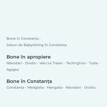
Bone în Constanța
Joburi de Babysitting în Constanța
Bone în apropiere
Năvodari
Ovidiu
Valu lui Traian
Techirghiol
Tuzla
Agigea
Bone în Constanţa
Constanța
Medgidia
Mangalia
Năvodari
Ovidiu