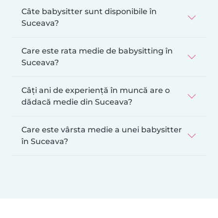
Câte babysitter sunt disponibile în
Suceava?
Care este rata medie de babysitting în
Suceava?
Câți ani de experiență în muncă are o
dădacă medie din Suceava?
Care este vârsta medie a unei babysitter
în Suceava?