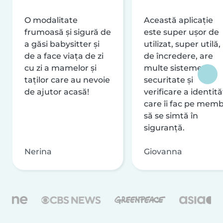
O modalitate
Această aplicație
frumoasă și sigură de
este super ușor de
a găsi babysitter și
utilizat, super utilă,
de a face viața de zi
de încredere, are
cu zi a mamelor și
multe sisteme de
taților care au nevoie
securitate și
de ajutor acasă!
verificare a identităț
care îi fac pe memb
să se simtă în
siguranță.
Nerina
Giovanna