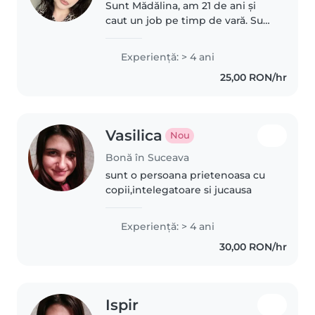
Sunt Mădălina, am 21 de ani și
caut un job pe timp de vară. Sunt
studentă la două facultăți. Am
experiență cu copii cu vârste
Experienţă: > 4 ani
cuprinse între 0-7 ani. Am avut
25,00 RON/hr
grijă de băieți in majoritatea..
Vasilica
Nou
Bonă în Suceava
sunt o persoana prietenoasa cu
copii,intelegatoare si jucausa
Experienţă: > 4 ani
30,00 RON/hr
Ispir