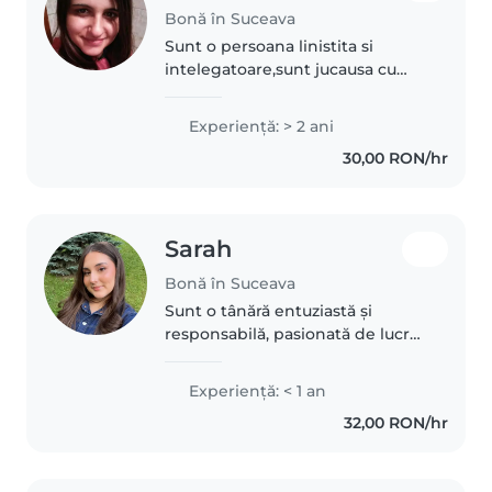
Bonă în Suceava
Sunt o persoana linistita si
intelegatoare,sunt jucausa cu
copii
Experienţă: > 2 ani
30,00 RON/hr
Sarah
Bonă în Suceava
Sunt o tânără entuziastă și
responsabilă, pasionată de lucru
cu copiii. Am experiență în
îngrijirea și distracția celor mici,
Experienţă: < 1 an
de la preșcolari la adolescenți.
32,00 RON/hr
Vorbesc fluent atât română,..