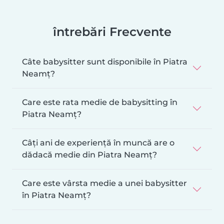
întrebări Frecvente
Câte babysitter sunt disponibile în Piatra
Neamț?
Care este rata medie de babysitting în
Piatra Neamț?
Câți ani de experiență în muncă are o
dădacă medie din Piatra Neamț?
Care este vârsta medie a unei babysitter
în Piatra Neamț?