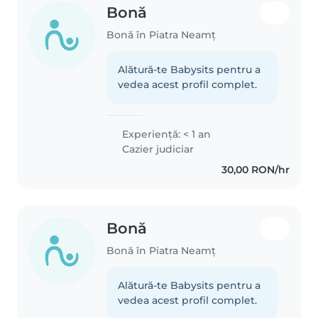
Bonă
Bonă în Piatra Neamț
Alătură-te Babysits pentru a
vedea acest profil complet.
Experienţă: < 1 an
Cazier judiciar
30,00 RON/hr
Bonă
Bonă în Piatra Neamț
Alătură-te Babysits pentru a
vedea acest profil complet.