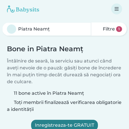
Filtre
1
Bone in Piatra Neamț
Întâlnire de seară, la serviciu sau atunci când
aveți nevoie de o pauză: găsiți bone de încredere
în mai puțin timp decât durează să negociați ora
de culcare.
11 bone active în Piatra Neamț
Toți membrii finalizează verificarea obligatorie
a identității
Inregistreaza-te GRATUIT