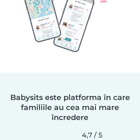
Babysits este platforma în care
familiile au cea mai mare
încredere
4,7 / 5