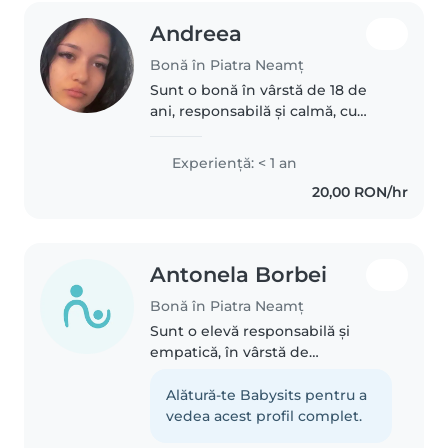
Andreea
Bonă în Piatra Neamț
Sunt o bonă în vârstă de 18 de
ani, responsabilă și calmă, cu
experiență în îngrijirea copiilor.
Sunt confortabilă cu animalele
Experienţă: < 1 an
de companie, gătit, treburi
20,00 RON/hr
casnice și ajutor la teme...
Antonela Borbei
Bonă în Piatra Neamț
Sunt o elevă responsabilă și
empatică, în vârstă de
șaisprezece ani, cu un an de
experiență în îngrijirea copiilor.
Alătură-te Babysits pentru a
Am experiență cu copii de toate
vedea acest profil complet.
vârstele, de la copilași la