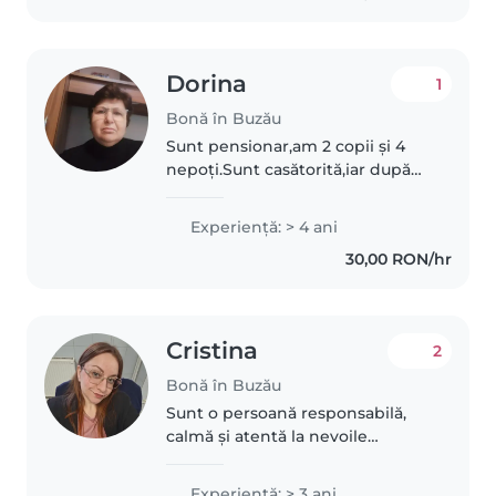
Dorina
1
Bonă în Buzău
Sunt pensionar,am 2 copii și 4
nepoți.Sunt casătorită,iar după
pensionare am lucrat că bonă
pentru 3 fetițe cu vârste dela0 la
Experienţă: > 4 ani
6 ani.Consider că am lipici la
30,00 RON/hr
copii și consider că am..
Cristina
2
Bonă în Buzău
Sunt o persoană responsabilă,
calmă și atentă la nevoile
copiilor. Am răbdare, sunt
organizată și îmi place să petrec
Experienţă: > 3 ani