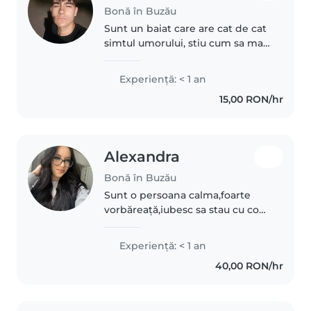
Bonă în Buzău
Sunt un baiat care are cat de cat
simtul umorului, stiu cum sa ma
descurc cu copii pentru ca am in
familia mea doua verisoare mai
Experienţă: < 1 an
mici. Ma consider o persoana
15,00 RON/hr
deschisa la minte si..
Alexandra
Bonă în Buzău
Sunt o persoana calma,foarte
vorbăreață,iubesc sa stau cu copii
și să fac activități cu aceștia,am o
surioară de 4 ori de care am avut
Experienţă: < 1 an
grija de mica,mama fiind la ajută
40,00 RON/hr
și cu teme,cu..