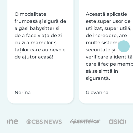
O modalitate
Această aplicație
frumoasă și sigură de
este super ușor de
a găsi babysitter și
utilizat, super utilă,
de a face viața de zi
de încredere, are
cu zi a mamelor și
multe sisteme de
taților care au nevoie
securitate și
de ajutor acasă!
verificare a identităț
care îi fac pe memb
să se simtă în
siguranță.
Nerina
Giovanna