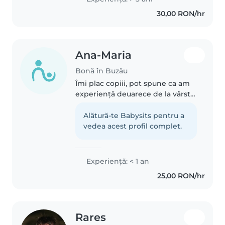
timp cu cei mici prin activități
30,00 RON/hr
educative, jocuri și plimbări...
Ana-Maria
Bonă în Buzău
Îmi plac copiii, pot spune ca am
experiență deuarece de la vârsta
de 9 ani am avut grijă de sora
mea mai mică care în prezent
Alătură-te Babysits pentru a
are 7 ani . Sunt o persoane care
vedea acest profil complet.
este atentă la detalii..
Experienţă: < 1 an
25,00 RON/hr
Rares