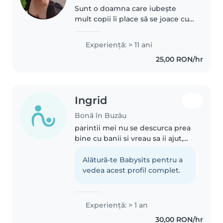
Sunt o doamna care iubește
mult copii îi place să se joace cu
ei să facă activitati
Experienţă: > 11 ani
25,00 RON/hr
Ingrid
Bonă în Buzău
parintii mei nu se descurca prea
bine cu banii si vreau sa ii ajut,
ma descurc cu copii avand multi
verisorii de varste mici si avand
Alătură-te Babysits pentru a
grija de ei ma pricep sa am grija
vedea acest profil complet.
de copii, ma..
Experienţă: > 1 an
30,00 RON/hr