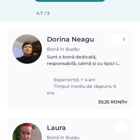
4,7 / 5
Dorina Neagu
1
Bonă în Buzău
Sunt o bonă dedicată,
responsabilă, calmă și cu lipici la
cei experiență,am lucrat timp de
3 ani și jumătate că bonă la o
Experienţă: > 4 ani
familie cu 3 fetițe și consider că
Timpul mediu de răspuns: 6
am avut un aport important..
ore
30,35 RON/hr
Laura
Bonă în Buzău