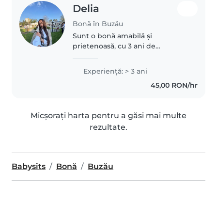
Delia
Bonă în Buzău
Sunt o bonă amabilă și
prietenoasă, cu 3 ani de
experiență în îngrijirea copiilor
de toate vârstele. Sunt
Experienţă: > 3 ani
confortabilă cu animalele de
45,00 RON/hr
companie, treburile casnice și
asistența pentru..
Micșorați harta pentru a găsi mai multe
rezultate.
Babysits
Bonă
Buzău