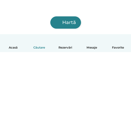
Hartă
Acasă
Căutare
Rezervări
Mesaje
Favorite
Română
Cum funcționează
Ajutor
Termeni și confidențialitate
Prețuri
Detaliile companiei
Babysits pentru Slujbă