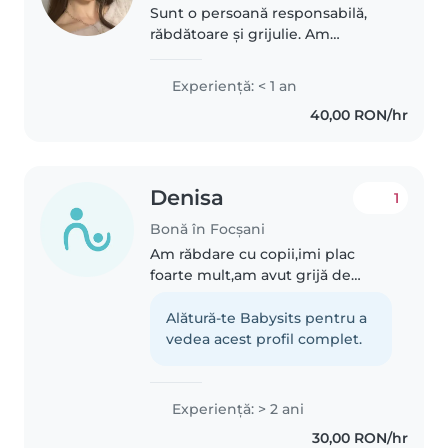
Sunt o persoană responsabilă,
răbdătoare și grijulie. Am
experiență în îngrijirea copiilor,
deoarece am doi frați mai mici (6
Experienţă: < 1 an
și 8 ani) de care am avut grijă de-
40,00 RON/hr
a lungul timpului și..
Denisa
1
Bonă în Focșani
Am răbdare cu copii,imi plac
foarte mult,am avut grijă de
verișoara mea de 9 luni cat timp
mătușa mea a fost la spital!
Alătură-te Babysits pentru a
vedea acest profil complet.
Experienţă: > 2 ani
30,00 RON/hr