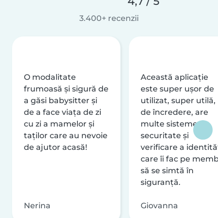
4,7 / 5
3.400+ recenzii
O modalitate
Această aplicație
frumoasă și sigură de
este super ușor de
a găsi babysitter și
utilizat, super utilă,
de a face viața de zi
de încredere, are
cu zi a mamelor și
multe sisteme de
taților care au nevoie
securitate și
de ajutor acasă!
verificare a identităț
care îi fac pe memb
să se simtă în
siguranță.
Nerina
Giovanna