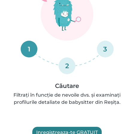
1
3
2
Căutare
Filtrați în funcție de nevoile dvs. și examinați
profilurile detaliate de babysitter din Reșița.
Inregistreaza-te GRATUIT