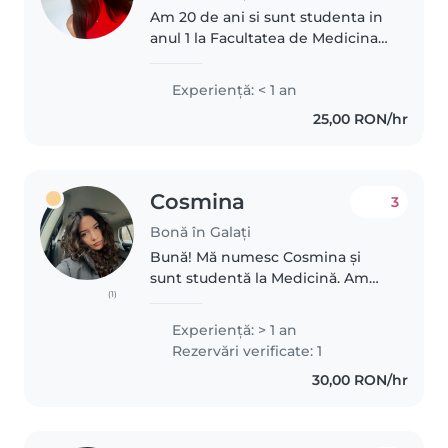
Am 20 de ani si sunt studenta in
anul 1 la Facultatea de Medicina
din Galati. Programul meu de
disponibilitate variază deoarece
Experienţă: < 1 an
aflu din scurt zilele în care
25,00 RON/hr
trebuie să merg în practică...
Cosmina
3
Bonă în Galați
Bună! Mă numesc Cosmina și
sunt studentă la Medicină. Am
(1)
acumulat experiență cu copii
prin activități de voluntariat
Experienţă: > 1 an
unde am fost implicată în
Rezervări verificate: 1
supravegherea copiilor,ajutor la
30,00 RON/hr
teme..