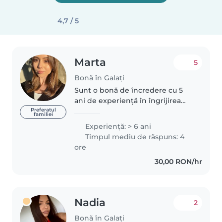
4,7 / 5
Marta
5
Bonă în Galați
Sunt o bonă de încredere cu 5
ani de experiență în îngrijirea
copiilor de vârstă mică, în special
Preferatul
familiei
bebeluși și copii mici. empatică,
Experienţă: > 6 ani
cu multe abilități precum cititul,
Timpul mediu de răspuns: 4
limbile străine,..
ore
30,00 RON/hr
Nadia
2
Bonă în Galați