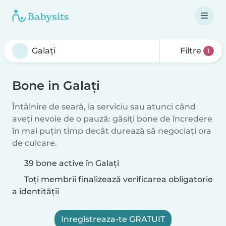
Filtre
1
Bone in Galați
Întâlnire de seară, la serviciu sau atunci când
aveți nevoie de o pauză: găsiți bone de încredere
în mai puțin timp decât durează să negociați ora
de culcare.
39 bone active în Galați
Toți membrii finalizează verificarea obligatorie
a identității
Inregistreaza-te GRATUIT