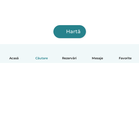
Hartă
Acasă
Căutare
Rezervări
Mesaje
Favorite
Română
Cum funcționează
Ajutor
Termeni și confidențialitate
Prețuri
Detaliile companiei
Babysits pentru Slujbă