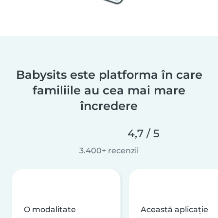
Babysits este platforma în care
familiile au cea mai mare
încredere
4,7 / 5
3.400+ recenzii
O modalitate
Această aplicație