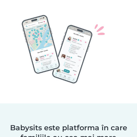
Babysits este platforma în care