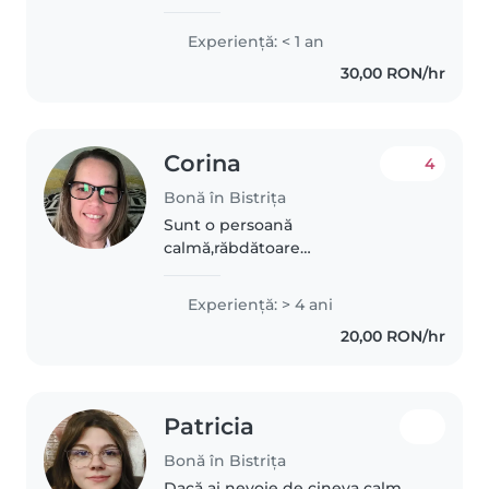
Experienţă: < 1 an
30,00 RON/hr
Corina
4
Bonă în Bistrița
Sunt o persoană
calmă,răbdătoare
prietenoasă.Am avut grijă de
persoane vârstnice în Germania
Experienţă: > 4 ani
9 ani am o fetiță de 3 ani și 7 luni
20,00 RON/hr
,am urmat 3 cursuri de calificare
de îngrijire bătrâni,îngrijire..
Patricia
Bonă în Bistrița
Dacă ai nevoie de cineva calm,