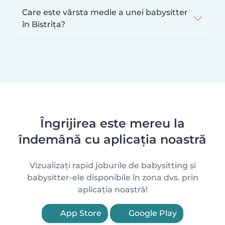
Care este vârsta medie a unei babysitter
în Bistrița?
Îngrijirea este mereu la
îndemână cu aplicația noastră
Vizualizați rapid joburile de babysitting și
babysitter-ele disponibile în zona dvs. prin
aplicația noastră!
App Store
Google Play