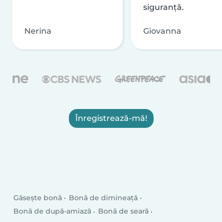
siguranță.
Nerina
Giovanna
Înregistrează-mă!
Găsește bonă
Bonă de dimineață
Bonă de după-amiază
Bonă de seară