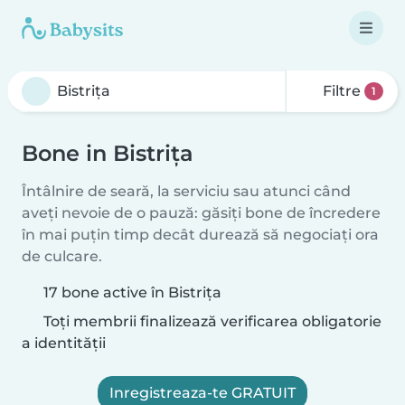
Filtre
1
Bone in Bistrița
Întâlnire de seară, la serviciu sau atunci când
aveți nevoie de o pauză: găsiți bone de încredere
în mai puțin timp decât durează să negociați ora
de culcare.
17 bone active în Bistrița
Toți membrii finalizează verificarea obligatorie
a identității
Inregistreaza-te GRATUIT