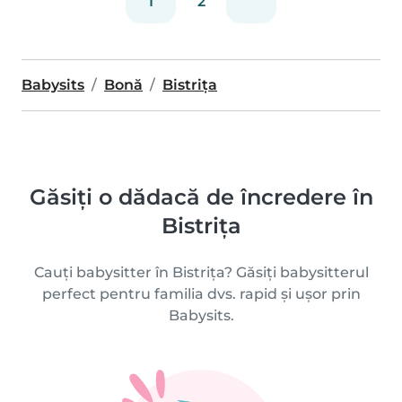
1
2
Babysits
Bonă
Bistrița
Găsiți o dădacă de încredere în
Bistrița
Cauți babysitter în Bistrița? Găsiți babysitterul
perfect pentru familia dvs. rapid și ușor prin
Babysits.