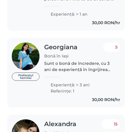
fun activities such as drawing
,dancing ,doing homework
Experienţă: > 1 an
,reading etc
30,00 RON/hr
Georgiana
5
Bonă în Iași
Sunt o bonă de încredere, cu 3
ani de experiență în îngrijirea
copiilor, de la bebeluși la
Preferatul
familiei
preșcolari. Vorbesc fluent
Experienţă: > 3 ani
engleza și româna și sunt
Referințe: 1
confortabil în a mă ocupa de
30,00 RON/hr
diverse..
Alexandra
15