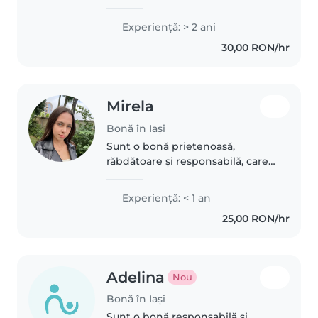
rabdatoare si foarte creativa. Din
totdeauna am iubit copiii si mi a
Experienţă: > 2 ani
fost usor sa ma imprietenesc cu
30,00 RON/hr
acestia, astfel incat..
Mirela
Bonă în Iași
Sunt o bonă prietenoasă,
răbdătoare și responsabilă, care
se simte confortabil în compania
animalelor de companie, făcând
Experienţă: < 1 an
treburi și ajutând copiii cu
25,00 RON/hr
temele. Deși nu am multă
experiență..
Adelina
Nou
Bonă în Iași
Sunt o bonă responsabilă și