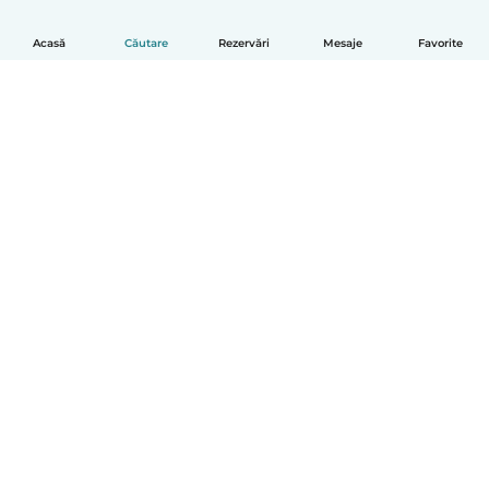
Acasă
Căutare
Rezervări
Mesaje
Favorite
Română
Cum funcționează
Ajutor
Termeni și confidențialitate
Prețuri
Detaliile companiei
Babysits pentru Slujbă
Standardele comunității