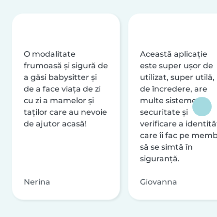
O modalitate
Această aplicație
frumoasă și sigură de
este super ușor de
a găsi babysitter și
utilizat, super utilă,
de a face viața de zi
de încredere, are
cu zi a mamelor și
multe sisteme de
taților care au nevoie
securitate și
de ajutor acasă!
verificare a identităț
care îi fac pe memb
să se simtă în
siguranță.
Nerina
Giovanna