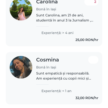
Carolina
2
Bonă în Iași
Sunt Carolina, am 21 de ani,
studentă în anul 3 la Jurnalism ,
sunt foarte grijulie și atentă cu
copii, am experiență în domeniu,
Experienţă: > 4 ani
lucrând de la 16 ani la tabere
25,00 RON/hr
pentru copii, predat..
Cosmina
Bonă în Iași
Sunt empatică și responsabilă.
Am experiență cu copii mici și
sunt confortabilă cu animalele,
treburile și ajutorul la teme.
Experienţă: < 1 an
32,00 RON/hr