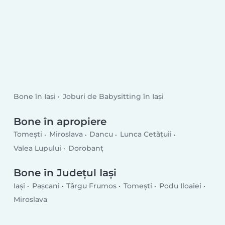
Bone în Iași
Joburi de Babysitting în Iași
Bone în apropiere
Tomeşti
Miroslava
Dancu
Lunca Cetățuii
Valea Lupului
Dorobanț
Bone în Județul Iași
Iași
Paşcani
Târgu Frumos
Tomeşti
Podu Iloaiei
Miroslava