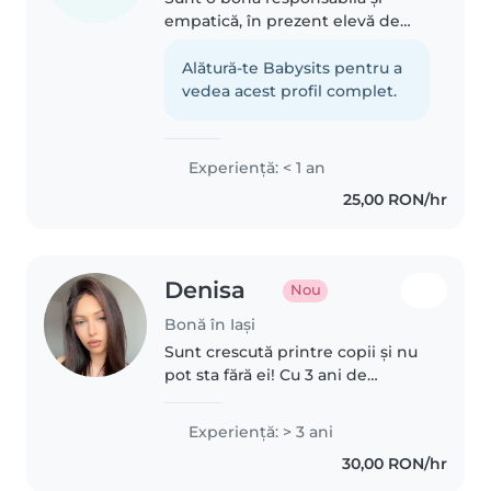
empatică, în prezent elevă de
liceu. Vorbesc română, engleză și
germană. Mă simt bine în
Alătură-te Babysits pentru a
preajma copiilor de orice vârstă
vedea acest profil complet.
și îi pot ajuta cu lectură, teme..
Experienţă: < 1 an
25,00 RON/hr
Denisa
Nou
Bonă în Iași
Sunt crescută printre copii și nu
pot sta fără ei! Cu 3 ani de
experiență în îngrijirea celor mici
– de la bebeluși la adolescenți –
Experienţă: > 3 ani
ador să desenez, citesc povești,
30,00 RON/hr
fac muzică și..