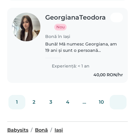
GeorgianaTeodora
Nou
Bonă în Iași
Bună! Mă numesc Georgiana, am
19 ani și sunt o persoană
responsabilă, calmă și
respectuoasă. Îmi place să petrec
Experienţă: < 1 an
timp cu copiii și să contribui la
40,00 RON/hr
dezvoltarea lor prin jocuri și
activități..
1
2
3
4
...
10
Babysits
Bonă
Iași