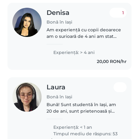
Denisa
1
Bonă în Iași
Am experiență cu copii deoarece
am o surioară de 4 ani am stat
mult timp cu ea și le am fost
bona verișorilor mei de când s au
Experienţă: > 4 ani
născut , sunt o fire răbdătoare și
20,00 RON/hr
atentă la nevoile..
Laura
Bonă în Iași
Bună! Sunt studentă în Iași, am
20 de ani, sunt prietenoasă și
responsabilă, am experiență în
lucrul cu copii, supraveghere,
Experienţă: < 1 an
ajutor la teme/ meditații, joacă,
Timpul mediu de răspuns: 53
etc.. Aștept cu nerăbdare..