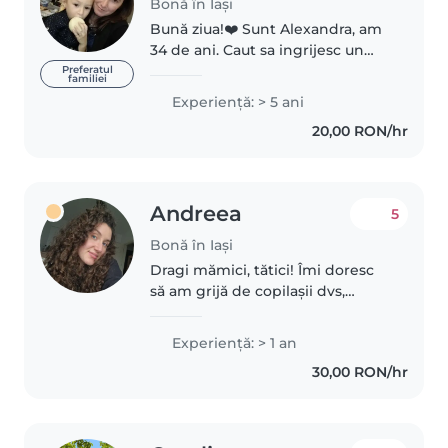
Bonă în Iași
Bună ziua!❤️ Sunt Alexandra, am
34 de ani. Caut sa ingrijesc un
copil, 2 part time de 3 4 ori pe
Preferatul
familiei
saptamana. Am experientă cu
Experienţă: > 5 ani
copiii sunt si eu mamă, am lucrat
20,00 RON/hr
ca ingrijitoare la o gradinită..
Andreea
5
Bonă în Iași
Dragi mămici, tătici! Îmi doresc
să am grijă de copilașii dvs,
oferindu-le toată atenția, iubirea
și tot timpul de care sunt
Experienţă: > 1 an
dispusă, incluzând activități
30,00 RON/hr
creative, interactive, chiar..