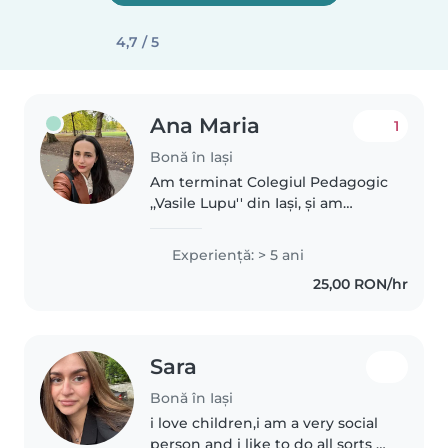
4,7 / 5
Ana Maria
1
Bonă în Iași
Am terminat Colegiul Pedagogic
,,Vasile Lupu'' din Iași, și am
studiat la Facultatea de
Psihologie Alexandru I. Cuza din
Experienţă: > 5 ani
Iași. Am mai lucrat ca bona pe
25,00 RON/hr
timpul facultății dar si dupa,..
Sara
Bonă în Iași
i love children,i am a very social
person and i like to do all sorts of