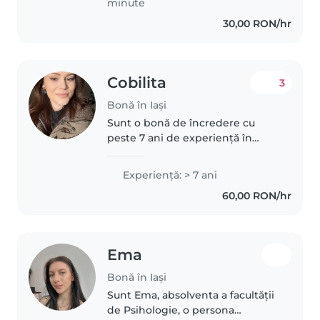
minute
30,00 RON/hr
Cobilita
3
Bonă în Iași
Sunt o bonă de încredere cu
peste 7 ani de experiență în
îngrijirea copiilor de toate
vârstele, inclusiv a celor cu nevoi
Experienţă: > 7 ani
speciale. Sunt o persoană
60,00 RON/hr
responsabilă, empatică și calmă,..
Ema
Bonă în Iași
Sunt Ema, absolventa a facultății
de Psihologie, o persona