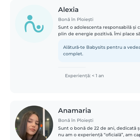
Alexia
Bonă în Ploiești
Sunt o adolescenta responsabilă și
plin de energie pozitivă. Îmi place s
copiii de toate vârstele, ajutând la t
pur și simplu..
Alătură-te Babysits pentru a vedea
complet.
Experienţă: < 1 an
Anamaria
Bonă în Ploiești
Sunt o bonă de 22 de ani, dedicată ș
nu am o experiență “oficială”, am c