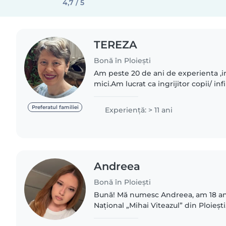
4,7 / 5
TEREZA
Bonă în Ploiești
Am peste 20 de ani de experienta ,in
mici.Am lucrat ca ingrijitor copii/ inf
particulara .Sunt creativa,calma ,iu
la randul..
Preferatul familiei
Experienţă: > 11 ani
Andreea
Bonă în Ploiești
Bună! Mă numesc Andreea, am 18 ani 
Național „Mihai Viteazul” din Ploiești. Îmi caut un job 
babysitter pe perioada verii, deoare