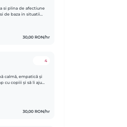
 si plina de afectiune
si de baza in situatii
30,00 RON/hr
4
ă calmă, empatică și
cu copiii și să îi ajut
i și activități
30,00 RON/hr