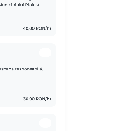
nicipiului Ploiesti.
ăreață, mă adaptez si
40,00 RON/hr
ersoană responsabilă,
30,00 RON/hr