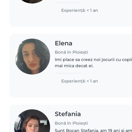
ocupa de copii de toate vârstele, de 
adolescenți...
Experienţă: < 1 an
Elena
Bonă în Ploiești
Imi place sa creez noi jocurii cu cop
mai mica decat ei.
Experienţă: < 1 an
Stefania
Bonă în Ploiești
Sunt Bocan Stefania, am 19 ani si am