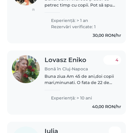
petrec timp cu copii. Pot să spun
(1)
ca mare parte din experiența pe
care o am vine de la cei 7
Experienţă: > 1 an
nepoței pe care îi am și
Rezervări verificate: 1
majoritatea timpului îl petrec
30,00 RON/hr
uitându-mă..
Lovasz Eniko
4
Bonă în Cluj-Napoca
Buna ziua Am 45 de ani,doi copii
mari,minunati. O fata de 22 de
ani,un baiat 16 ani. Am mai lucrat
ca bona,sí cu bebe nou nascut.
Experienţă: > 10 ani
Locuiesc in cartierul intre lacuri.
40,00 RON/hr
Iubesc foarte..
Iulia