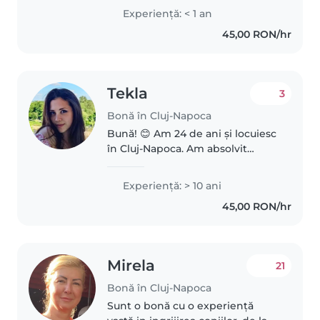
bucură să lucreze cu copiii. Îmi
Experienţă: < 1 an
place să creez un mediu sigur,
45,00 RON/hr
cald și plăcut pentru copii, în..
Tekla
3
Bonă în Cluj-Napoca
Bună! 😊 Am 24 de ani și locuiesc
în Cluj-Napoca. Am absolvit
Facultatea de Psihologie și am
aproape 10 ani de experiență în
Experienţă: > 10 ani
lucrul cu copiii, atât individual,
45,00 RON/hr
cât și în grup. De-a..
Mirela
21
Bonă în Cluj-Napoca
Sunt o bonă cu o experiență