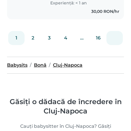
Experienţă: < 1 an
școala generală, iar studiile
30,00 RON/hr
liceale le-am finalizat în
România...
1
2
3
4
...
16
Babysits
Bonă
Cluj-Napoca
Găsiți o dădacă de încredere în
Cluj-Napoca
Cauți babysitter în Cluj-Napoca? Găsiți