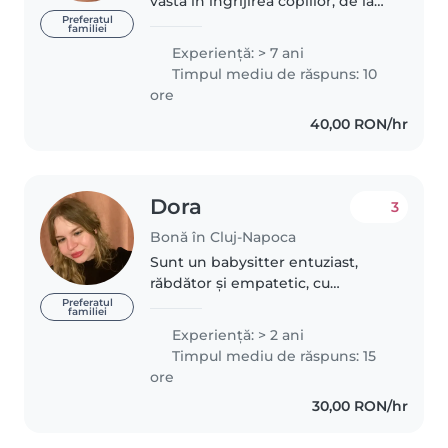
vastă in ingrijirea copiilor, de la
bebeluși până la adolescenți.
Preferatul
familiei
Sunt o persoană responsabilă,
Experienţă: > 7 ani
empatică și răbdătoare, care
Timpul mediu de răspuns: 10
poate oferi îngrijire de înaltă..
ore
40,00 RON/hr
Dora
3
Bonă în Cluj-Napoca
Sunt un babysitter entuziast,
răbdător și empatetic, cu
experiență de peste un an în
Preferatul
familiei
îngrijirea copiilor de toate
Experienţă: > 2 ani
vârstele, de la bebeluși până la
Timpul mediu de răspuns: 15
adolescenți. am abilități practice..
ore
30,00 RON/hr