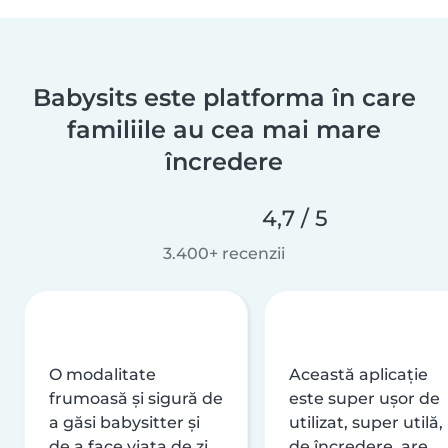
Babysits este platforma în care
familiile au cea mai mare
încredere
4,7 / 5
3.400+ recenzii
O modalitate
Această aplicație
frumoasă și sigură de
este super ușor de
a găsi babysitter și
utilizat, super utilă,
de a face viața de zi
de încredere, are