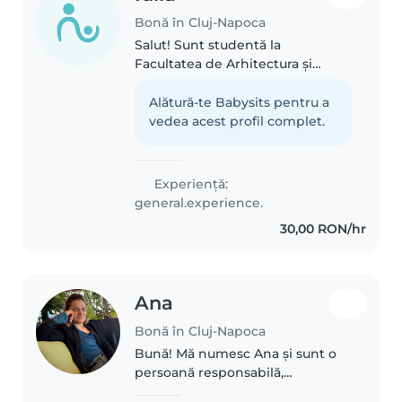
Bonă în Cluj-Napoca
Salut! Sunt studentă la
Facultatea de Arhitectura și
Urbanism din Cluj Napoca, iar în
timpul liber îmi place să
Alătură-te Babysits pentru a
muncesc cu copii. Sunt creativă,
vedea acest profil complet.
prietenoasă și rabdătoare, iar
experiența..
Experienţă:
general.experience.
30,00 RON/hr
Ana
Bonă în Cluj-Napoca
Bună! Mă numesc Ana și sunt o
persoană responsabilă,
răbdătoare și empatică, care se