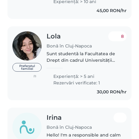
Experienţă: > 10 ani
de an ingrijesc part-time o bebe
45,00 RON/hr
de 9 luni acum, iar inainte..
Lola
8
Bonă în Cluj-Napoca
Sunt studentă la Facultatea de
Drept din cadrul Universității
Babeş-Bolyai, iar printre
Preferatul
familiei
numeroasele mele pasiuni pot
Experienţă: > 5 ani
(1)
aminti lectura, voluntariatul,
Rezervări verificate: 1
pictura și explorarea. Sunt o fire..
30,00 RON/hr
Irina
Bonă în Cluj-Napoca
Hello! I'm a responsible and calm