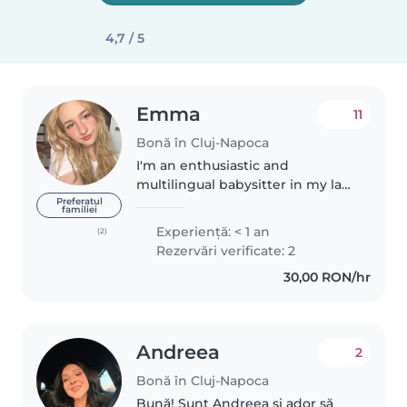
4,7 / 5
Emma
11
Bonă în Cluj-Napoca
I'm an enthusiastic and
multilingual babysitter in my late
teens. With experience caring
Preferatul
familiei
for children of all ages, from
Experienţă: < 1 an
(2)
babies to school-aged kids, I'm
Rezervări verificate: 2
comfortable with a wide range..
30,00 RON/hr
Andreea
2
Bonă în Cluj-Napoca
Bună! Sunt Andreea și ador să