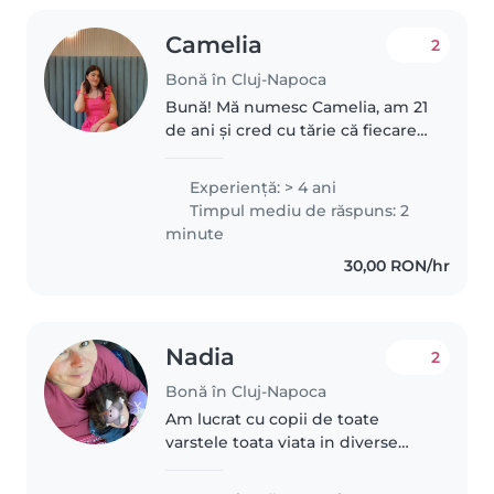
Camelia
2
Bonă în Cluj-Napoca
Bună! Mă numesc Camelia, am 21
de ani și cred cu tărie că fiecare
copil merită să crească într-un
mediu plin de grijă, răbdare și
Experienţă: > 4 ani
bucurie. Am terminat Liceul
Timpul mediu de răspuns: 2
Pedagogic și, pe parcurs,..
minute
30,00 RON/hr
Nadia
2
Bonă în Cluj-Napoca
Am lucrat cu copii de toate
varstele toata viata in diverse
forme, ateliere educative sau
bona in particular. De jumatate