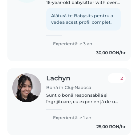
16-year-old babysitter with over 5
years of experience caring for
children of all ages, from babies
Alătură-te Babysits pentru a
to preteens. I love engaging kids
vedea acest profil complet.
through drawing,..
Experienţă: > 3 ani
30,00 RON/hr
Lachyn
2
Bonă în Cluj-Napoca
Sunt o bonă responsabilă și
îngrijitoare, cu experiență de un
an în îngrijirea copiilor mici. Îmi
place să desenez și să fac lucruri
Experienţă: > 1 an
manuale plăcute cu cei mici.
25,00 RON/hr
Sunt confortabilă..