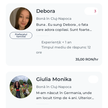
Debora
3
Bonă în Cluj-Napoca
Buna . Eu sung Debora , o fata
care adora copilasi. Sunt foarte
prietenoasa,vorbăreață, și
Preferatul
familiei
serioasă. M-am copilărit la țară si
Experienţă: < 1 an
a fost a experiență de neuitat.
Timpul mediu de răspuns: 12
Scupul meu este sa fac..
ore
35,00 RON/hr
Giulia Monika
Bonă în Cluj-Napoca
M-am născut în Germania, unde
am locuit timp de 4 ani. Ulterior,
m-am mutat împreună cu familia
în Ungaria, unde am urmat