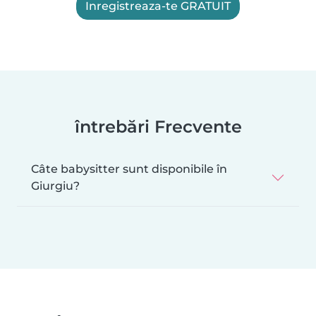
Inregistreaza-te GRATUIT
întrebări Frecvente
Câte babysitter sunt disponibile în
Giurgiu?