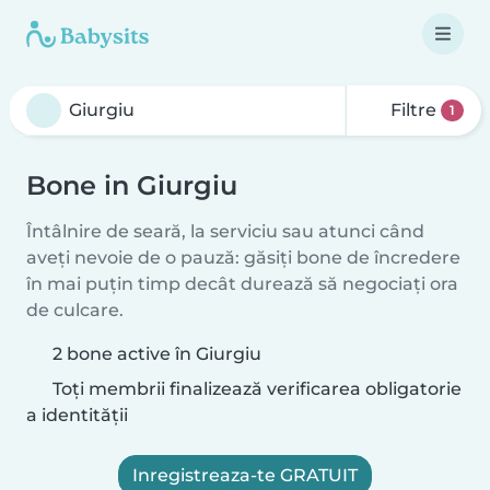
Filtre
1
Bone in Giurgiu
Întâlnire de seară, la serviciu sau atunci când
aveți nevoie de o pauză: găsiți bone de încredere
în mai puțin timp decât durează să negociați ora
de culcare.
2 bone active în Giurgiu
Toți membrii finalizează verificarea obligatorie
a identității
Inregistreaza-te GRATUIT