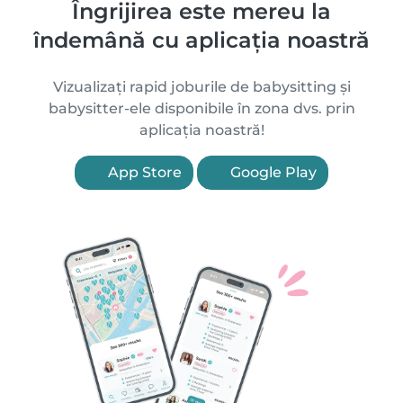
Îngrijirea este mereu la
îndemână cu aplicația noastră
Vizualizați rapid joburile de babysitting și
babysitter-ele disponibile în zona dvs. prin
aplicația noastră!
App Store
Google Play