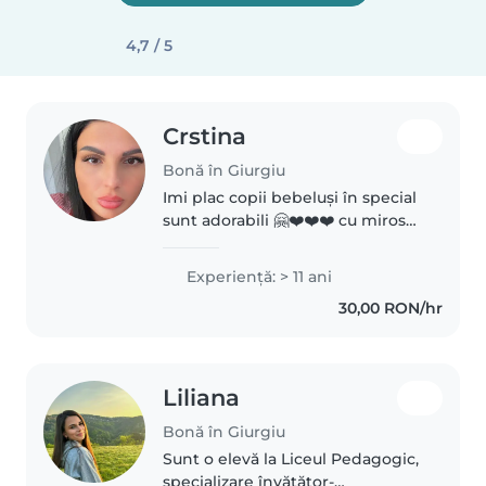
4,7 / 5
Crstina
Bonă în Giurgiu
Imi plac copii bebeluși în special
sunt adorabili 🤗❤️❤️❤️ cu mirosul
lor specific de lăptic
Experienţă: > 11 ani
30,00 RON/hr
Liliana
Bonă în Giurgiu
Sunt o elevă la Liceul Pedagogic,
specializare învățător-