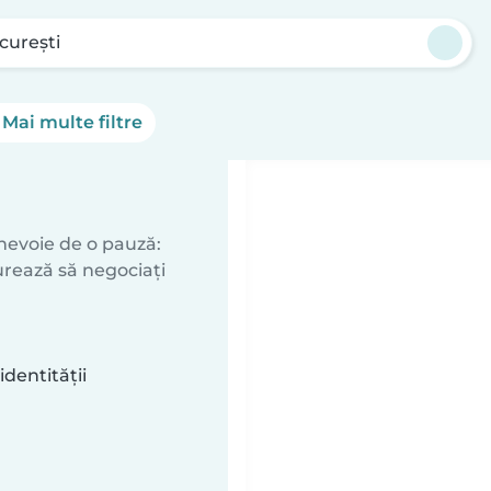
curești
Mai multe filtre
 nevoie de o pauză:
urează să negociați
identității