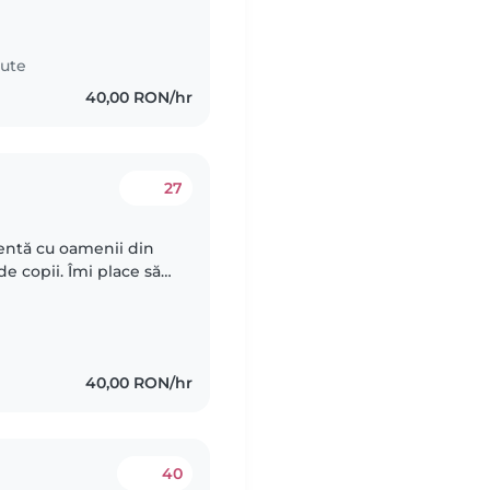
nute
40,00 RON/hr
27
atentă cu oamenii din
e copii. Îmi place să
scopăr pasiunile și
40,00 RON/hr
40