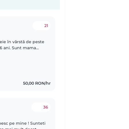
21
ie în vârstă de peste
e 6 ani. Sunt mama
gente, pe care o iubesc
50,00 RON/hr
36
ubesc pe mine ! Sunteti