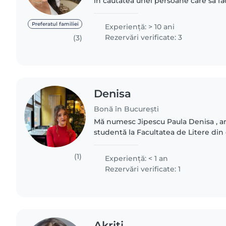
in cautatea unei persoane care sa f
supravegherea si indeplinirea nevoi
copilului? Daca..
Preferatul familiei
Experienţă: > 10 ani
Rezervări verificate: 3
(3)
Denisa
Bonă în București
Mă numesc Jipescu Paula Denisa , am
studentă la Facultatea de Litere din 
din București, urmând să mă înscriu 
diverse cursuri..
(1)
Experienţă: < 1 an
Rezervări verificate: 1
Akriti