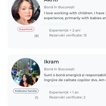
Bonă în București
I love working with children. I have 
experience, primarily with babies an
have experience with children with 
particularly, epilepsy...
Superbonă
Experienţă: > 2 ani
Rezervări verificate: 13
(8)
Ikram
Bonă în București
Sunt o bonă energică și responsabilă
îngrijire de calitate copiilor dvs. Am experiență practică în
Preferatul familiei
Experienţă: < 1 an
Rezervări verificate: 2
(1)