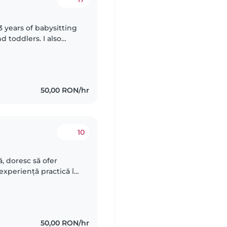
3 years of babysitting
d toddlers. I also
special needs,
50,00 RON/hr
10
, doresc să ofer
îngrijirea copiilor, sunt si students la stomatologia in anul..
50,00 RON/hr