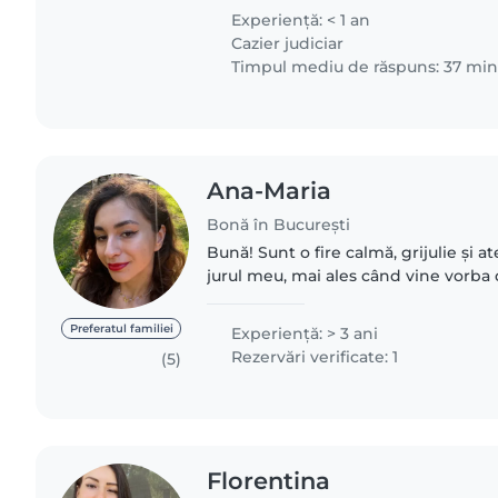
and..
Experienţă: < 1 an
Cazier judiciar
Timpul mediu de răspuns: 37 mi
Ana-Maria
Bonă în București
Bună! Sunt o fire calmă, grijulie și 
jurul meu, mai ales când vine vorba d
petrec timpul cu cei mici și sa le de
dorințele!..
Preferatul familiei
Experienţă: > 3 ani
Rezervări verificate: 1
(5)
Florentina