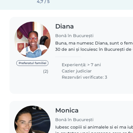
4,7 / 5
Diana
Bonă în București
Buna, ma numesc Diana, sunt o feme
30 de ani și locuiesc în București d
unei fetițe frumoase și foarte inteli
foarte mult...
Preferatul familiei
Experienţă: > 7 ani
Cazier judiciar
(2)
Rezervări verificate: 3
Monica
Bonă în București
Iubesc copiii si animalele si ei ma i