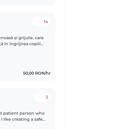
14
oasă și grijulie, care
 în îngrijirea copiilor
lucrez cu animale de
50,00 RON/hr
2
and patient person who
 I like creating a safe
ldren can play, learn,