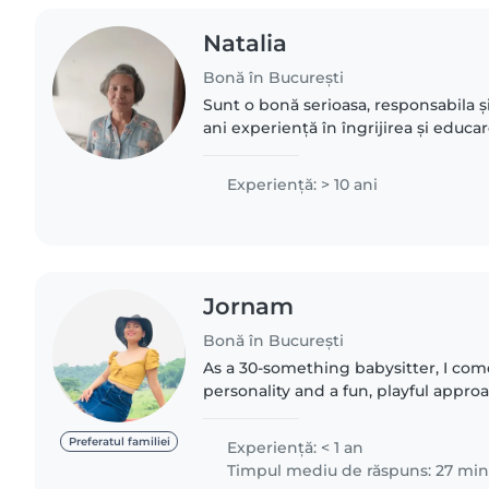
Natalia
Bonă în București
Sunt o bonă serioasa, responsabila și
ani experiență în îngrijirea și educa
vârstele, de la cei mici până la adol
română,engleza,..
Experienţă: > 10 ani
Jornam
Bonă în București
As a 30-something babysitter, I co
personality and a fun, playful approa
English, Romanian, and Tagalog, mak
multilingual households...
Preferatul familiei
Experienţă: < 1 an
Timpul mediu de răspuns: 27 mi