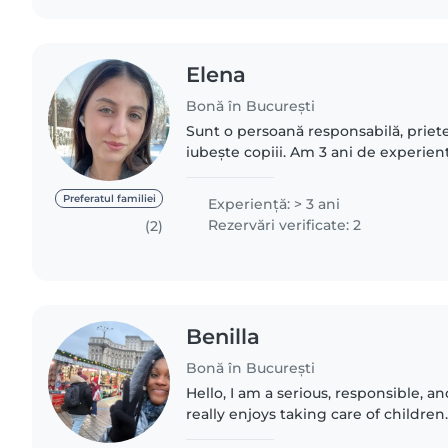
Elena
Bonă în București
Sunt o persoană responsabilă, prieten
iubește copiii. Am 3 ani de experiență
de toate vârstele . Sunt dispusa să 
companie,..
Preferatul familiei
Experienţă: > 3 ani
Rezervări verificate: 2
(2)
Benilla
Bonă în București
Hello, I am a serious, responsible, 
really enjoys taking care of children.
and pleasant environment where chi