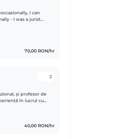
ssistant until taking
70,00 RON/hr
2
zional, și profesor de
eriență în lucrul cu
empatică și
40,00 RON/hr