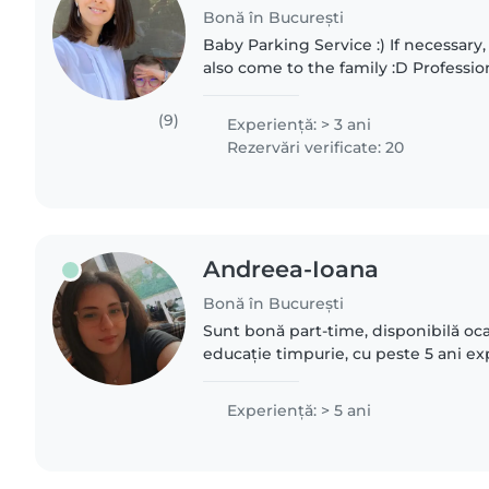
Bonă în București
Baby Parking Service :) If necessary, occasionally, I can
also come to the family :D Professionally - I was a jurist
and a translator. I've been a notary a
the..
(9)
Experienţă: > 3 ani
Rezervări verificate: 20
Andreea-Ioana
Bonă în București
Sunt bonă part-time, disponibilă oca
educație timpurie, cu peste 5 ani exp
copiii. Sunt o persoană răbdătoare, 
responsabilă, care..
Experienţă: > 5 ani