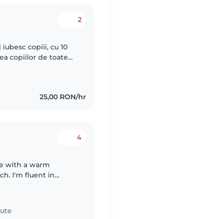
2
 iubesc copiii, cu 10
rea copiilor de toate
escenți. Vorbesc fluent
25,00 RON/hr
4
me with a warm
ch. I'm fluent in
ing me a great fit for
nute