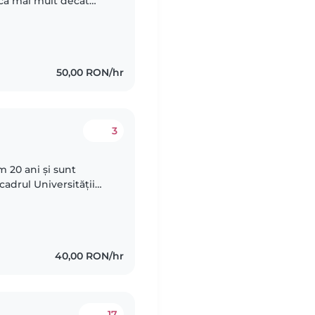
aca mai mult decat
lor primare ale
50,00 RON/hr
3
 20 ani și sunt
cadrul Universității
în timpul anului la
40,00 RON/hr
17