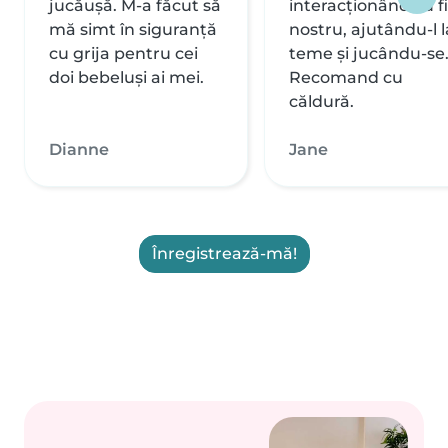
jucăușă. M-a făcut să
interacționând cu fi
mă simt în siguranță
nostru, ajutându-l l
cu grija pentru cei
teme și jucându-se
doi bebeluși ai mei.
Recomand cu
căldură.
Dianne
Jane
Înregistrează-mă!