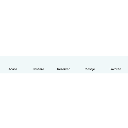
Acasă
Căutare
Rezervări
Mesaje
Favorite
Română
Cum funcționează
Ajutor