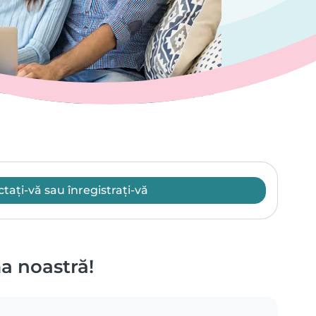
tați-vă sau înregistrați-vă
ma noastră!