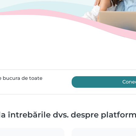
e bucura de toate
Conec
 la întrebările dvs. despre platfor