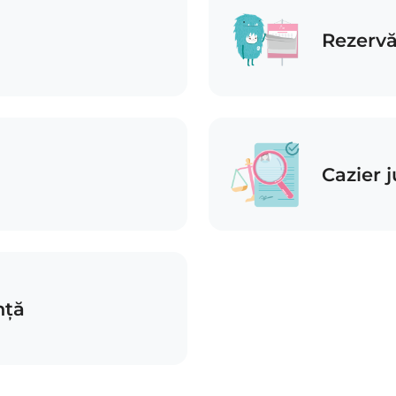
Rezervă
Cazier j
nță