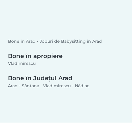
Bone în Arad
Joburi de Babysitting în Arad
Bone în apropiere
Vladimirescu
Bone în Județul Arad
Arad
Sântana
Vladimirescu
Nădlac