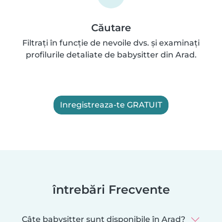
Căutare
Filtrați în funcție de nevoile dvs. și examinați
profilurile detaliate de babysitter din Arad.
Inregistreaza-te GRATUIT
întrebări Frecvente
Câte babysitter sunt disponibile în Arad?