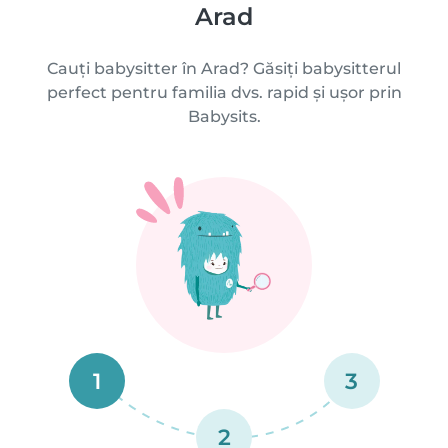
Arad
Cauți babysitter în Arad? Găsiți babysitterul
perfect pentru familia dvs. rapid și ușor prin
Babysits.
1
3
2