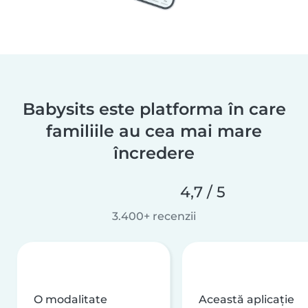
Babysits este platforma în care
familiile au cea mai mare
încredere
4,7 / 5
3.400+ recenzii
O modalitate
Această aplicație