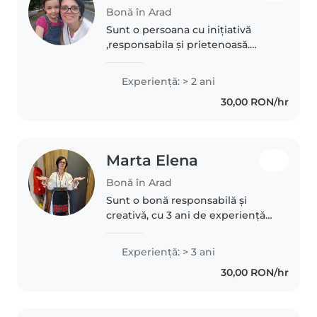
Bonă în Arad
Sunt o persoana cu inițiativă
,responsabila și prietenoasă.
Cred că dacă ai iubire te poți lipi
repede de un și noi adulții multe
Experienţă: > 2 ani
de învățat de la copii.
30,00 RON/hr
Marta Elena
Bonă în Arad
Sunt o bonă responsabilă și
creativă, cu 3 ani de experiență
în îngrijirea copiilor. Îmi place să
citesc povești și să joc cu copiii.
Experienţă: > 3 ani
Sunt confortabilă cu animalele
30,00 RON/hr
de companie și..