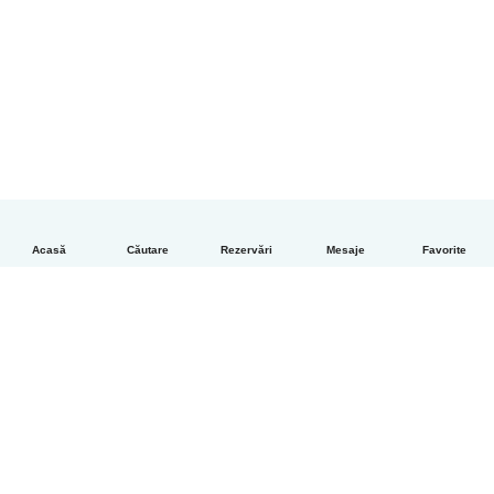
Acasă
Căutare
Rezervări
Mesaje
Favorite
Română
Cum funcționează
Ajutor
Termeni și confidențialitate
Prețuri
Detaliile companiei
Babysits pentru Slujbă