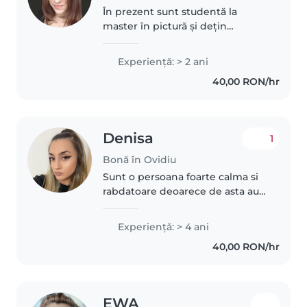
În prezent sunt studentă la
master în pictură și dețin
modulul pedagogic. Am lucrat
timp de 2 ani ca profesor de arte
Experienţă: > 2 ani
plastice, unde am coordonat
40,00 RON/hr
ateliere pentru copii de diferite..
Denisa
1
Bonă în Ovidiu
Sunt o persoana foarte calma si
rabdatoare deoarece de asta au
nevoie copii. De o persoana
calda, sa simta ca se pot
Experienţă: > 4 ani
deschide. De asemenea, imi
40,00 RON/hr
place sa ma joc cu ei, sa facem
activitati..
EWA