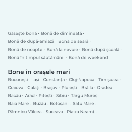
Găsește bonă
Bonă de dimineață
Bonă de după-amiază
Bonă de seară
Bonă de noapte
Bonă la nevoie
Bonă după școală
Bonă în timpul săptămânii
Bonă de weekend
Bone în orașele mari
București
Iași
Constanța
Cluj-Napoca
Timișoara
Craiova
Galați
Brașov
Ploiești
Brăila
Oradea
Bacău
Arad
Pitești
Sibiu
Târgu Mureș
Baia Mare
Buzău
Botoșani
Satu Mare
Râmnicu Vâlcea
Suceava
Piatra Neamț
Drobeta-Turnu Severin
Târgu Jiu
Tulcea
Târgoviște
Bistrița
Slatina
Focșani
Vaslui