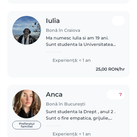
Iulia
Bonă în Craiova
Ma numesc Iulia si am 19 ani.
Sunt studenta la Universitatea
de Arhitectura si Urbanism Ion
Mincu incepand de anul acesta.
Experienţă: < 1 an
Am doi frati mai mici de care am
25,00 RON/hr
avut mereu grija, asa ca..
Anca
7
Bonă în București
Sunt studenta la Drept , anul 2 .
Sunt o fire empatica, grijulie,
saritoare , invat repede si iubesc
Preferatul
familiei
copiii si sper sa ne intelegem
Experienţă: < 1 an