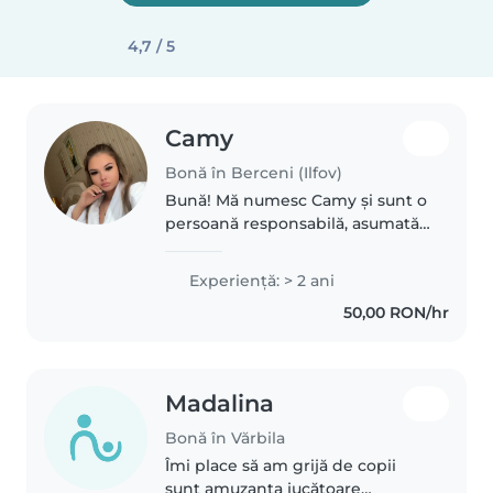
4,7 / 5
Camy
Bonă în Berceni (Ilfov)
Bună! Mă numesc Camy și sunt o
persoană responsabilă, asumată,
atentă și răbdătoare. Iubesc
copiii și îmi place să contribui la
Experienţă: > 2 ani
dezvoltarea lor într-un mediu
50,00 RON/hr
sigur, calm și plin de..
Madalina
Bonă în Vărbila
Îmi place să am grijă de copii
sunt amuzanta jucătoare