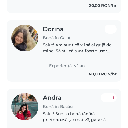
foarte bine!☺️ In wk sunt
20,00 RON/hr
disponibila doar in prima..
Dorina
Bonă în Galați
Salut! Am auzit că vii să ai grijă de
mine. Să știi că sunt foarte ușor
de întreținut: ai nevoie doar de
răbdare, chef de alergat și
Experienţă: < 1 an
abilitatea de a desena un
40,00 RON/hr
dinozaur în 5 secunde.”
Andra
1
Bonă în Bacău
Salut! Sunt o bonă tânără,
prietenoasă și creativă, gata să
ajute cu copiii dvs. Am