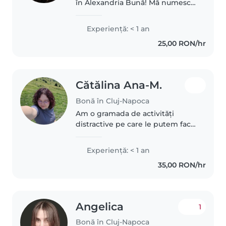
în Alexandria Bună! Mă numesc
Camelia și ofer servicii de
babysitting în Alexandria. Sunt o
Experienţă: < 1 an
persoană calmă, responsabilă și
25,00 RON/hr
răbdătoare, iar relația..
Cătălina Ana-M.
Bonă în Cluj-Napoca
Am o gramada de activități
distractive pe care le putem face
impreuna! În urma liceului
pedagogic am căpătat
Experienţă: < 1 an
experienta cu cei mici, așa că
35,00 RON/hr
abia aștept să stau cu ei! Sunt
studentă..
Angelica
1
Bonă în Cluj-Napoca