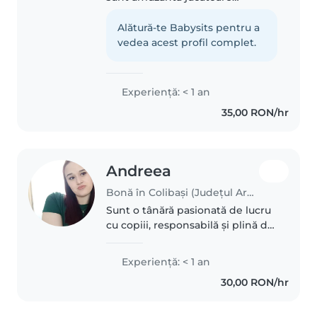
responsabila și îmi place muzica
Alătură-te Babysits pentru a
vedea acest profil complet.
Experienţă: < 1 an
35,00 RON/hr
Andreea
Bonă în Colibași (Județul Argeș)
Sunt o tânără pasionată de lucru
cu copiii, responsabilă și plină de
energie. Iubesc să desenez și să
fac lucruri manuale cu cei mici.
Experienţă: < 1 an
Cunosc limba română și sunt
30,00 RON/hr
disponibilă pentru..