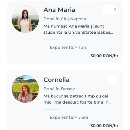
Ana Maria
1
Bonă în Cluj-Napoca
Mă numesc Ana Maria și sunt
studentă la Universitatea Babeș-
Bolyai din Cluj-Napoca, la
Facultatea de Psihologie și
Experienţă: > 1 an
Științe ale Educației,
30,00 RON/hr
specializarea Pedagogia
Învățământului Primar..
Cornelia
Bonă în Brașov
Mă bucur să petrec timp cu cei
mici, ma descurc foarte bine în
îngrijirea bebelușilor și a copiilor
mici. Sunt empatică și calmă, cu
Experienţă: > 5 ani
abilități în citit, limbaje și muzică.
30,00 RON/hr
Imi place..