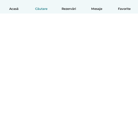
Acasă
Căutare
Rezervări
Mesaje
Favorite
Română
Cum funcționează
Ajutor
Termeni și confidențialitate
Prețuri
Detaliile companiei
Babysits pentru Slujbă
Standardele comunității
© Babysits B.V.