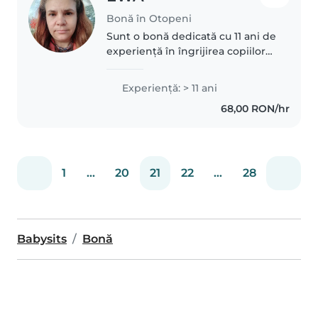
Bonă în Otopeni
Sunt o bonă dedicată cu 11 ani de
experiență în îngrijirea copiilor
de toate vârstele. Sunt certificată
în prim ajutor și am experiență
Experienţă: > 11 ani
cu diverse nevoi speciale.
68,00 RON/hr
Vorbesc engleză,..
1
...
20
21
22
...
28
Babysits
Bonă