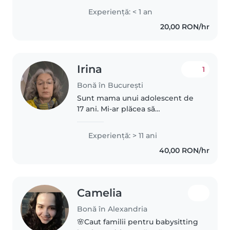
experiență în îngrijirea copiilor
Experienţă: < 1 an
de toate vârstele, inclusiv a celor
20,00 RON/hr
cu nevoi speciale. Imi place..
Irina
1
Bonă în București
Sunt mama unui adolescent de
17 ani. Mi-ar plăcea să
supravegheze un copil,
considerând că ne vom ajuta
Experienţă: > 11 ani
reciproc, in cazul in care
40,00 RON/hr
concluzia va fi că suntem
compatibili.
Camelia
Bonă în Alexandria
🌸Caut familii pentru babysitting