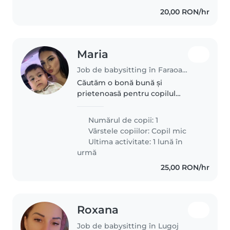
20,00 RON/hr
Maria
Job de babysitting în Faraoanele
Căutăm o bonă bună și
prietenoasă pentru copilul
nostru de 1an jumătate , care
este foarte energic și jucăuș. Ne-
Numărul de copii: 1
ar plăcea cineva care să fie
Vârstele copiilor:
Copil mic
confortabil să facă gătit și să facă
Ultima activitate: 1 lună în
treburi...
urmă
25,00 RON/hr
Roxana
Job de babysitting în Lugoj