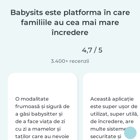
Babysits este platforma în care
familiile au cea mai mare
încredere
4,7 / 5
3.400+ recenzii
O modalitate
Această aplicație
frumoasă și sigură de
este super ușor de
a găsi babysitter și
utilizat, super utilă,
de a face viața de zi
de încredere, are
cu zi a mamelor și
multe sisteme de
taților care au nevoie
securitate și