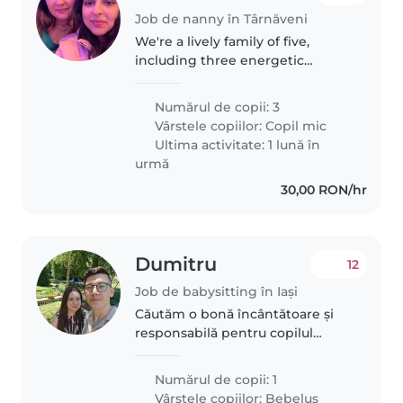
Job de nanny în Târnăveni
We're a lively family of five,
including three energetic
toddlers who love to explore and
chat! We're looking for a warm
Numărul de copii: 3
and patient nanny to join us in
Vârstele copiilor:
Copil mic
Treburi. Our little ones are..
Ultima activitate: 1 lună în
urmă
30,00 RON/hr
Dumitru
12
Job de babysitting în Iași
Căutăm o bonă încântătoare și
responsabilă pentru copilul
nostru de un an, care este plin
de viață și iubitor de joc. Ne-ar
Numărul de copii: 1
plăcea foarte mult dacă ar fi
Vârstele copiilor:
Bebeluș