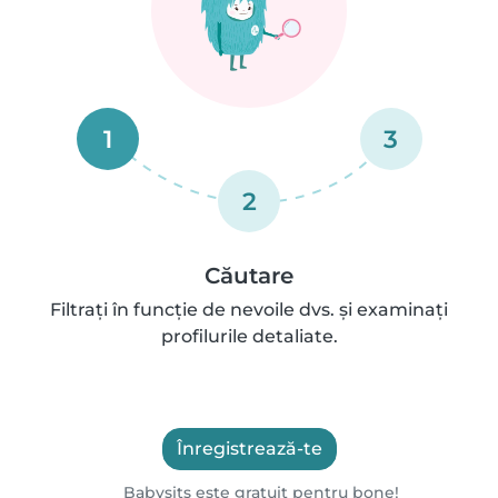
1
3
2
Căutare
Filtrați în funcție de nevoile dvs. și examinați
profilurile detaliate.
Înregistrează-te
Babysits este gratuit pentru bone!