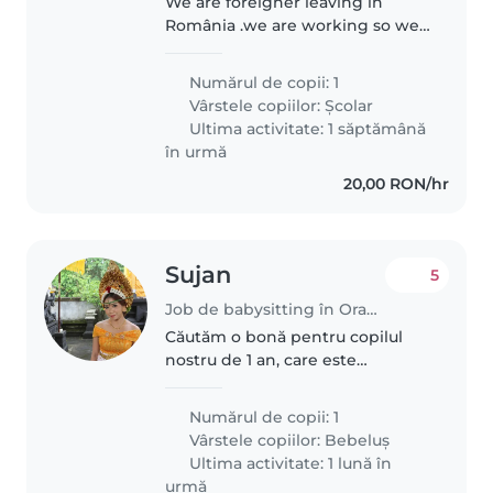
We are foreigner leaving in
România .we are working so we
need Naani to look after him.
Numărul de copii: 1
Vârstele copiilor:
Școlar
Ultima activitate: 1 săptămână
în urmă
20,00 RON/hr
Sujan
5
Job de babysitting în Oradea
Căutăm o bonă pentru copilul
nostru de 1 an, care este
prietenos, amuzant și calm. Ne-ar
plăcea dacă ar fi confortabilă să
Numărul de copii: 1
ajute cu temele. Copilul nostru
Vârstele copiilor:
Bebeluș
nu are nevoi speciale. Suntem..
Ultima activitate: 1 lună în
urmă