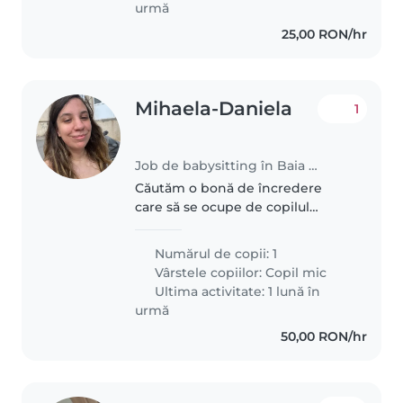
urmă
25,00 RON/hr
Mihaela-Daniela
1
Job de babysitting în Baia Mare
Căutăm o bonă de încredere
care să se ocupe de copilul
nostru, un copil creativ și
energetic de 3 ani. Ne-ar plăcea
Numărul de copii: 1
ca aceasta să fie confortabilă cu
Vârstele copiilor:
Copil mic
gătitul
Ultima activitate: 1 lună în
urmă
50,00 RON/hr