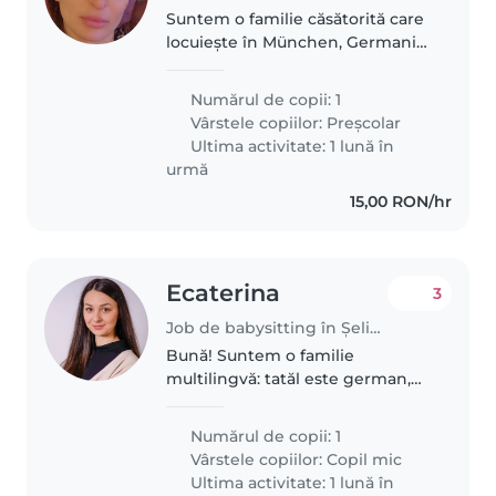
Suntem o familie căsătorită care
locuiește în München, Germania.
Avem o fetiță de 4 ani și
jumătate, Sara, care este foarte
Numărul de copii: 1
energică, veselă și sociabilă. Ne
Vârstele copiilor:
Preșcolar
place să petrecem timp..
Ultima activitate: 1 lună în
urmă
15,00 RON/hr
Ecaterina
3
Job de babysitting în Şelimbăr
Bună! Suntem o familie
multilingvă: tatăl este german,
iar mama este româncă. Fetița
noastră are un an și două luni.
Numărul de copii: 1
Este foarte energică, veselă și
Vârstele copiilor:
Copil mic
jucăușă, fiind mereu dornică să..
Ultima activitate: 1 lună în