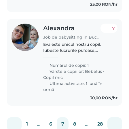
25,00 RON/hr
Alexandra
7
Job de babysitting în București
Eva este unicul nostru copil.
Iubeste lucrurile pufoase,
cartile/sa i se citeasca cu
intonatie dar si sa fie in preajma
Numărul de copii: 1
copiilor. Este un copil cu o
Vârstele copiilor:
Bebeluș
•
dezvoltare normala, specifica
Copil mic
varstei,..
Ultima activitate: 1 lună în
urmă
30,00 RON/hr
1
...
6
7
8
...
28