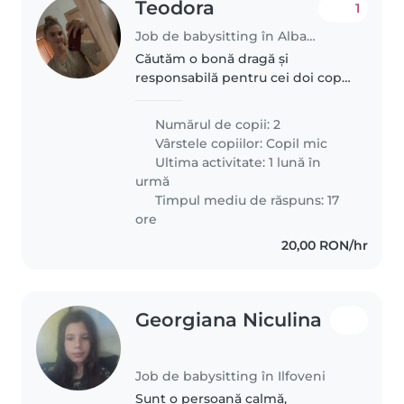
Teodora
1
Job de babysitting în Alba Iulia
Căutăm o bonă dragă și
responsabilă pentru cei doi copii
nostri, cu vârste cuprinse între 2
și 4 ani. Copiii noștri sunt curioși,
Numărul de copii: 2
jucăuși și foarte energici, așa că
Vârstele copiilor:
Copil mic
ne-ar plăcea foarte..
Ultima activitate: 1 lună în
urmă
Timpul mediu de răspuns: 17
ore
20,00 RON/hr
Georgiana Niculina
Job de babysitting în Ilfoveni
Sunt o persoană calmă,