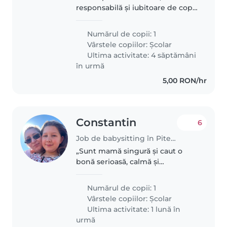
responsabilă și iubitoare de copii.
Îmi place să petrec timp cu cei
mici, să mă joc cu ei și să îi ajut să
Numărul de copii: 1
învețe lucruri noi. Pot avea grijă
Vârstele copiilor:
Școlar
de copii cu vârste..
Ultima activitate: 4 săptămâni
în urmă
5,00 RON/hr
Constantin
6
Job de babysitting în Pitești
„Sunt mamă singură și caut o
bonă serioasă, calmă și
răbdătoare pentru fetița mea de
10 ani. Îmi doresc o persoană
Numărul de copii: 1
responsabilă, de încredere, care
Vârstele copiilor:
Școlar
iubește copiii și poate oferi un..
Ultima activitate: 1 lună în
urmă