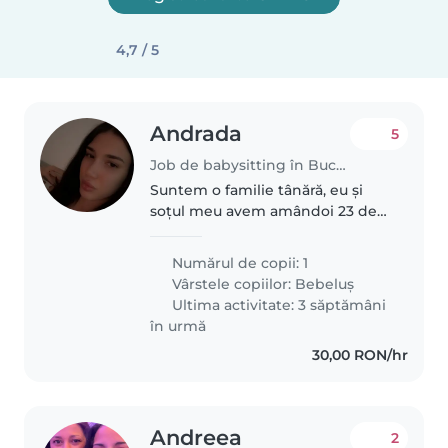
4,7 / 5
Andrada
5
Job de babysitting în București
Suntem o familie tânără, eu și
soțul meu avem amândoi 23 de
ani, iar împreună avem o fetiță
minunată, Cataleya Nicole, în
Numărul de copii: 1
vârstă de 6 luni și jumătate.
Vârstele copiilor:
Bebeluș
Suntem o familie veselă,
Ultima activitate: 3 săptămâni
prietenoasă..
în urmă
30,00 RON/hr
Andreea
2