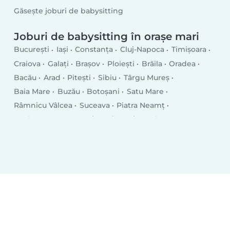
Găsește joburi de babysitting
Joburi de babysitting în orașe mari
București
Iași
Constanța
Cluj-Napoca
Timișoara
Craiova
Galați
Brașov
Ploiești
Brăila
Oradea
Bacău
Arad
Pitești
Sibiu
Târgu Mureș
Baia Mare
Buzău
Botoșani
Satu Mare
Râmnicu Vâlcea
Suceava
Piatra Neamț
Drobeta-Turnu Severin
Târgu Jiu
Tulcea
Târgoviște
Bistrița
Slatina
Focșani
Vaslui
Hunedoara
Giurgiu
Roman
Bârlad
Deva
Alba Iulia
Zalău
Sfântu Gheorghe