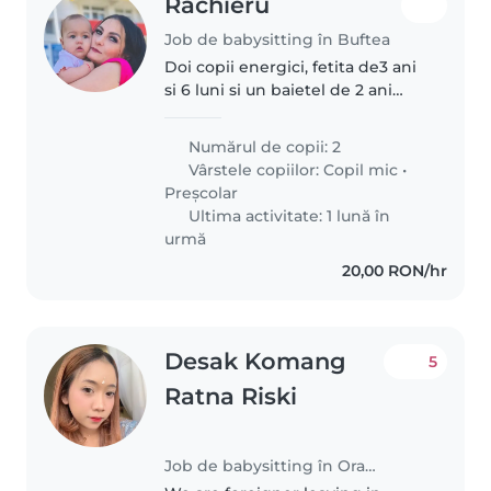
Rachieru
Job de babysitting în Buftea
Doi copii energici, fetita de3 ani
si 6 luni si un baietel de 2 ani
...fetita merge la gradinita baiatul
nu, parintii ajung acasa in jur de
Numărul de copii: 2
ora 23
Vârstele copiilor:
Copil mic
•
Preșcolar
Ultima activitate: 1 lună în
urmă
20,00 RON/hr
Desak Komang
5
Ratna Riski
Job de babysitting în Oradea