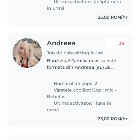
Ultima activitate: 4 săptămâni
în urmă
25,00 RON/hr
Andreea
34
Job de babysitting în Iași
Bună ziua! Familia noastra este
formata din Andreea (eu) 28,
sotul meu, Adrian si cei doi
copilasi: Sofia (3 ani) , Aryan (6
Numărul de copii: 2
luni). Suntem persoane calde,
Vârstele copiilor:
Copil mic
•
flexibile si de mare incredere...
Bebeluș
Ultima activitate: 1 lună în
urmă
25,00 RON/hr