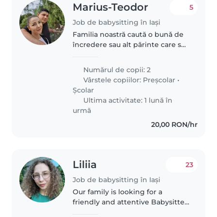
Marius-Teodor
5
Job de babysitting în Iași
Familia noastră caută o bunǎ de
încredere sau alt părinte care sǎ
aibǎ grijă de cei doi copii ai
noștri, un preșcolar și un elev de
Numărul de copii: 2
școală generală. Avem nevoie de
Vârstele copiilor:
Preșcolar
•
o bunǎ care este..
Școlar
Ultima activitate: 1 lună în
urmă
20,00 RON/hr
Liliia
23
Job de babysitting în Iași
Our family is looking for a
friendly and attentive Babysitter
to care for our 5-year-old