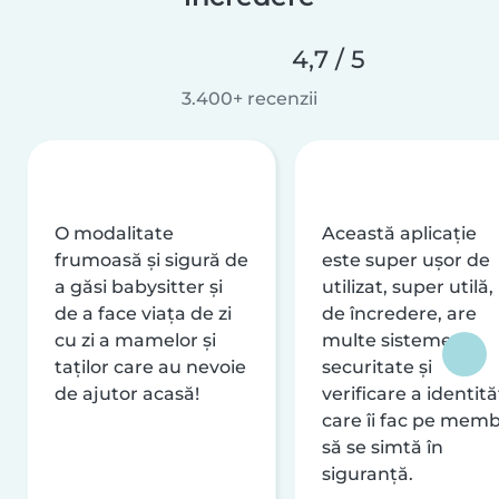
4,7 / 5
3.400+ recenzii
O modalitate
Această aplicație
frumoasă și sigură de
este super ușor de
a găsi babysitter și
utilizat, super utilă,
de a face viața de zi
de încredere, are
cu zi a mamelor și
multe sisteme de
taților care au nevoie
securitate și
de ajutor acasă!
verificare a identităț
care îi fac pe memb
să se simtă în
siguranță.