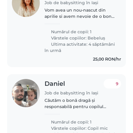
Job de babysitting în Iași
Vom avea un nou-nascut din
aprilie si avem nevoie de o bona
cu experienta
Numărul de copii: 1
Vârstele copiilor:
Bebeluș
Ultima activitate: 4 săptămâni
în urmă
25,00 RON/hr
Daniel
9
Job de babysitting în Iași
Căutăm o bonă dragă și
responsabilă pentru copilul
nostru de 3 ani, un copil afectuos,
jucăuș și plin de viață. Suntem o
Numărul de copii: 1
familie căutând o persoană
Vârstele copiilor:
Copil mic
încrezătoare și iubitoare de copii.