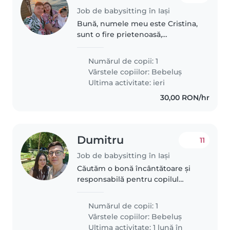
Job de babysitting în Iași
Bună, numele meu este Cristina,
sunt o fire prietenoasă,
transparentă și comunicativă.
Sunt asistent medical, îmi place
Numărul de copii: 1
să călătoresc, despre familia mea,
Vârstele copiilor:
Bebeluș
pe soțul meu îl chema
Ultima activitate: ieri
Alexandru,..
30,00 RON/hr
Dumitru
11
Job de babysitting în Iași
Căutăm o bonă încântătoare și
responsabilă pentru copilul
nostru de un an, care este plin
de viață și iubitor de joc. Ne-ar
Numărul de copii: 1
plăcea foarte mult dacă ar fi
Vârstele copiilor:
Bebeluș
confortabilă cu gătitul și..
Ultima activitate: 1 lună în