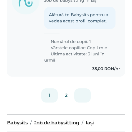
Job de babysitting în Iași
Alătură-te Babysits pentru a
vedea acest profil complet.
Numărul de copii: 1
Vârstele copiilor:
Copil mic
Ultima activitate: 3 luni în
urmă
35,00 RON/hr
1
2
Babysits
Job de babysitting
Iași