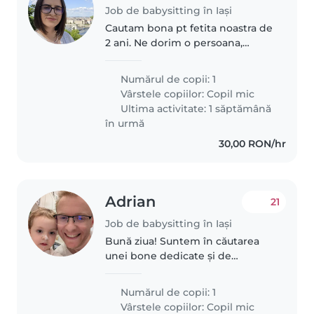
Job de babysitting în Iași
Cautam bona pt fetita noastra de
2 ani. Ne dorim o persoana,
calma, rabdatoare si implicata in
dezvoltarea fetitei noastre.
Numărul de copii: 1
Vârstele copiilor:
Copil mic
Ultima activitate: 1 săptămână
în urmă
30,00 RON/hr
Adrian
21
Job de babysitting în Iași
Bună ziua! Suntem în căutarea
unei bone dedicate și de
încredere pentru fetița noastră
curioasă și plină de energie.
Numărul de copii: 1
Deoarece micuța noastră este
Vârstele copiilor:
Copil mic