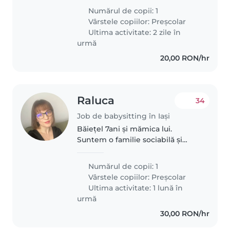
daughter. She is a creative and
Numărul de copii: 1
playful child who loves playing
Vârstele copiilor:
Preșcolar
with pets. We need someone..
Ultima activitate: 2 zile în
urmă
20,00 RON/hr
Raluca
34
Job de babysitting în Iași
Băiețel 7ani și mămica lui.
Suntem o familie sociabilă și
primitoare. Avem nevoie de
cineva disponibil 3 zile pe
Numărul de copii: 1
săptămână. Intervalul 11:35-15:30 .
Vârstele copiilor:
Preșcolar
Ultima activitate: 1 lună în
urmă
30,00 RON/hr