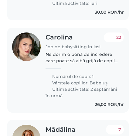
foarte activă și îi place să
Ultima activitate: ieri
exploreze..
30,00 RON/hr
Carolina
22
Job de babysitting în Iași
Ne dorim o bonă de încredere
care poate să aibă grijă de copilul
nostru în vârstă de un an. Avem
nevoie de cineva care este
Numărul de copii: 1
confortabil cu animalele de
Vârstele copiilor:
Bebeluș
companie. Copilul nostru este..
Ultima activitate: 2 săptămâni
în urmă
26,00 RON/hr
Mădălina
7