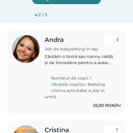
4,7 / 5
Andra
3
Job de babysitting în Iași
Căutăm o bonă sau nanny caldă
și de încredere pentru a avea
grijă de copiii noștri, un bebeluș
și un copil mic. Îi plac să se joace
Numărul de copii: 1
și sunt foarte curioși. Căutăm
Vârstele copiilor:
Bebeluș
cineva care se simte..
Ultima activitate: 4 zile în
urmă
25,00 RON/hr
Cristina
7