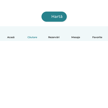
Hartă
Acasă
Căutare
Rezervări
Mesaje
Favorite
Română
Cum funcționează
Ajutor
Termeni și confidențialitate
Prețuri
Detaliile companiei
Babysits pentru Slujbă
Standardele comunității