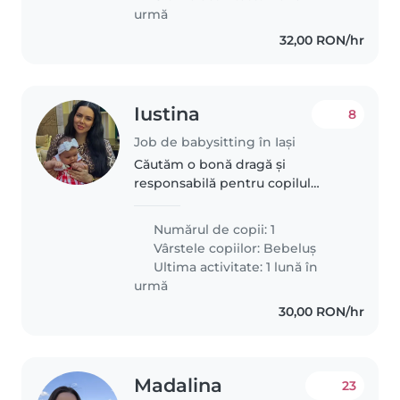
urmă
32,00 RON/hr
Iustina
8
Job de babysitting în Iași
Căutăm o bonă dragă și
responsabilă pentru copilul
nostru, un bebeluș curios, calm și
afectuos. Ne-ar plăcea foarte
Numărul de copii: 1
mult dacă ar fiți confortabilă cu
Vârstele copiilor:
Bebeluș
animalele de companie.
Ultima activitate: 1 lună în
Suntem..
urmă
30,00 RON/hr
Madalina
23