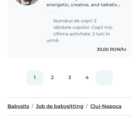
energetic, creative, and talkative
toddlers looking for a reliable
babysitter to join us at our home.
Numărul de copii: 2
If you love engaging with lively
Vârstele copiilor:
Copil mic
little ones and have..
Ultima activitate: 2 luni în
urmă
30,00 RON/hr
1
2
3
4
Babysits
Job de babysitting
Cluj-Napoca