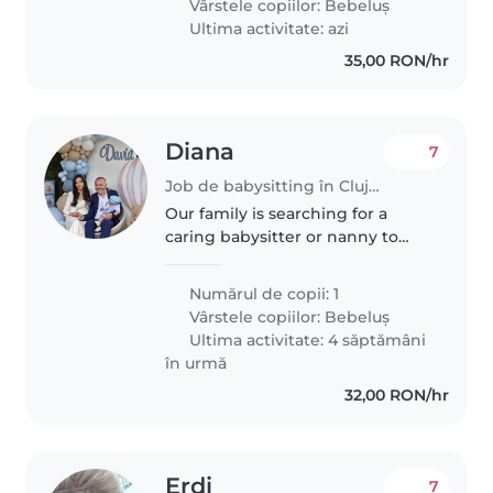
Vârstele copiilor:
Bebeluș
Ultima activitate: azi
35,00 RON/hr
Diana
7
Job de babysitting în Cluj-Napoca
Our family is searching for a
caring babysitter or nanny to
look after our bright and playful
baby. Somebody who enjoys
Numărul de copii: 1
making little ones laugh and
Vârstele copiilor:
Bebeluș
feels comfortable caring for a..
Ultima activitate: 4 săptămâni
în urmă
32,00 RON/hr
Erdi
7