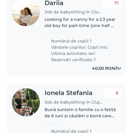
Dariia
71
Job de babysitting în Cluj-Napoca
Looking for a nanny for a 2.3 year
old boy for part-time (one half of
the day) • English-speaking •
Experience with toddlers is a
Numărul de copii: 1
must • Active, loving, and happy
Vârstele copiilor:
Copil mic
to play, read,..
Ultima activitate: ieri
Rezervări verificate: 1
40,00 RON/hr
Ionela Stefania
6
Job de babysitting în Cluj-Napoca
Bună suntem o familie cu o fetiță
de 6 luni și căutăm o bonă care
are experiență cu copii mici și e
comunicativă și liniștită
Numărul de copii: 1