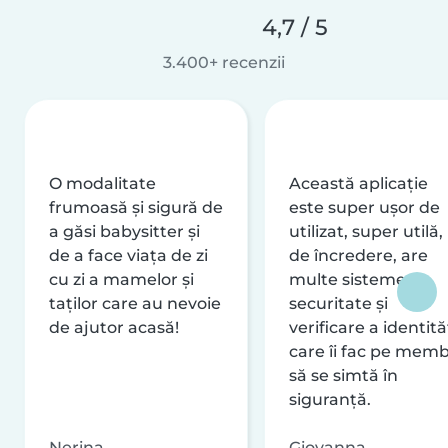
4,7 / 5
3.400+ recenzii
O modalitate
Această aplicație
frumoasă și sigură de
este super ușor de
a găsi babysitter și
utilizat, super utilă,
de a face viața de zi
de încredere, are
cu zi a mamelor și
multe sisteme de
taților care au nevoie
securitate și
de ajutor acasă!
verificare a identităț
care îi fac pe memb
să se simtă în
siguranță.
Nerina
Giovanna