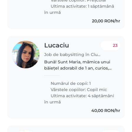
someone
Ultima activitate: 1 săptămână
în urmă
20,00 RON/hr
Lucaciu
23
Job de babysitting în Cluj-Napoca
Bună! Sunt Maria, mămica unui
băiețel adorabil de 1 an, curios,
vesel și plin de energie. Căutăm
o bonă blândă, responsabilă și
Numărul de copii: 1
iubitoare de copii, care să ne
Vârstele copiilor:
Copil mic
devină un sprijin de..
Ultima activitate: 4 săptămâni
în urmă
40,00 RON/hr