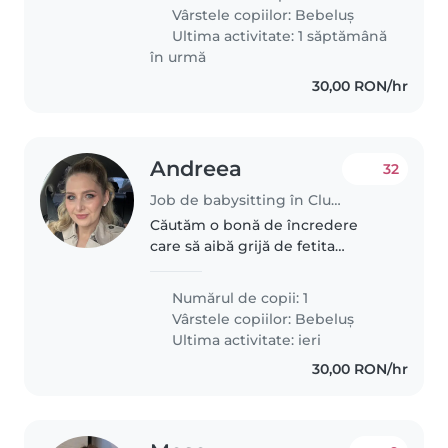
Vârstele copiilor:
Bebeluș
Ultima activitate: 1 săptămână
în urmă
30,00 RON/hr
Andreea
32
Job de babysitting în Cluj-Napoca
Căutăm o bonă de încredere
care să aibă grijă de fetita
noastra de 1 an si 2 luni aprox de
3 zile pe saptamana cate 6 ore.
Numărul de copii: 1
Preferăm ca bona să fie
Vârstele copiilor:
Bebeluș
confortabilă să gătească pentru
Ultima activitate: ieri
ea,..
30,00 RON/hr