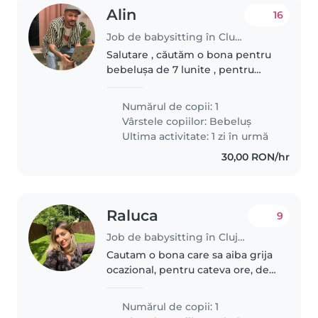
Alin
16
Job de babysitting în Cluj-Napoca
Salutare , căutăm o bona pentru
bebelușa de 7 lunite , pentru
program ne putem pune de
acord !
Numărul de copii: 1
Vârstele copiilor:
Bebeluș
Ultima activitate: 1 zi în urmă
30,00 RON/hr
Raluca
9
Job de babysitting în Cluj-Napoca
Cautam o bona care sa aiba grija
ocazional, pentru cateva ore, de
bebelusul nostru de 5 saptamani.
Numărul de copii: 1