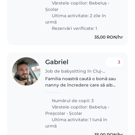
Vârstele copiilor:
Bebeluș
•
nevoie de ajutor..
Școlar
Ultima activitate: 2 zile în
urmă
Rezervări verificate: 1
35,00 RON/hr
Gabriel
3
Job de babysitting în Cluj-Napoca
Familia noastră caută o bonă sau
nanny de încredere care să aibă
grijă de cei trei copiii ai noștri -
un bebeluș, un preșcolar și un
Numărul de copii: 3
elev. Suntem în căutarea unei
Vârstele copiilor:
Bebeluș
•
persoane care se..
Preșcolar
•
Școlar
Ultima activitate: 1 lună în
urmă
35,00 RON/hr