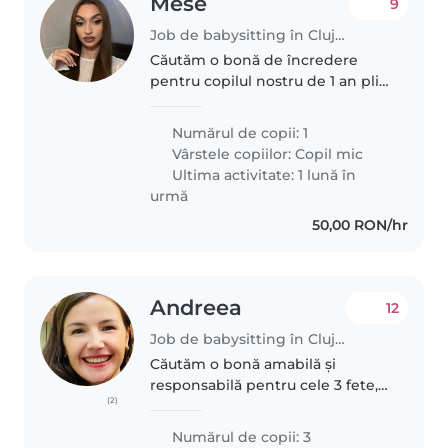
Mese
9
Job de babysitting în Cluj-Napoca
Căutăm o bonă de încredere
pentru copilul nostru de 1 an plin
de energie și curiositate. Ne-am
dorit ca cineva să se ocupe de el
Numărul de copii: 1
în timpul săptămânii. Dacă ești
Vârstele copiilor:
Copil mic
pasionat de copii și..
Ultima activitate: 1 lună în
urmă
50,00 RON/hr
Andreea
12
Job de babysitting în Cluj-Napoca
Căutăm o bonă amabilă și
responsabilă pentru cele 3 fete,
(2)
un bebeluș și doi copii de vârstă
școlară. Copiii noștri sunt curioși,
Numărul de copii: 3
prietenoși și energici. Uneori am