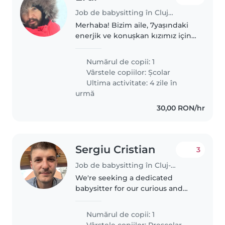
Job de babysitting în Cluj-Napoca
Merhaba! Bizim aile, 7yaşındaki
enerjik ve konuşkan kızımız için
bir bebek bakıcısı arıyoruz. Rusça
konuşabilen biri tercih ediyoruz.
Numărul de copii: 1
Ev işleri ve okul ödevi yardımı
Vârstele copiilor:
Școlar
yapabilen, meraklı..
Ultima activitate: 4 zile în
urmă
30,00 RON/hr
Sergiu Cristian
3
Job de babysitting în Cluj-Napoca
We're seeking a dedicated
babysitter for our curious and
energetic preschooler. Our little
one is full of energy and always
Numărul de copii: 1
eager to learn. We'd love
Vârstele copiilor:
Preșcolar