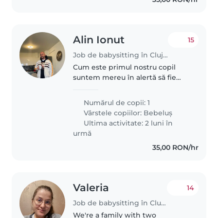
Alin Ionut
15
Job de babysitting în Cluj-Napoca
Cum este primul nostru copil
suntem mereu în alertă să fie
totul bine și soția mea pare cam
obosită puțin , suntem oameni
Numărul de copii: 1
serioși și respectuoși căutăm o
Vârstele copiilor:
Bebeluș
bonă calmă și de încredere..
Ultima activitate: 2 luni în
urmă
35,00 RON/hr
Valeria
14
Job de babysitting în Cluj-Napoca
We're a family with two