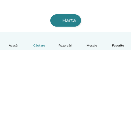
Hartă
Acasă
Căutare
Rezervări
Mesaje
Favorite
Română
Cum funcționează
Ajutor
Termeni și confidențialitate
Prețuri
Detaliile companiei
Babysits pentru Slujbă
Standardele comunității