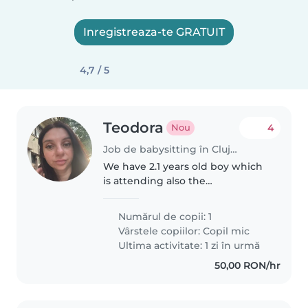
Inregistreaza-te GRATUIT
4,7 / 5
Teodora
4
Nou
Job de babysitting în Cluj-Napoca
We have 2.1 years old boy which
is attending also the
kindergarten in the first part of
the day but sometimes is ill and
Numărul de copii: 1
he stays home. I am pregnant
Vârstele copiilor:
Copil mic
and I would need some help
Ultima activitate: 1 zi în urmă
with..
50,00 RON/hr