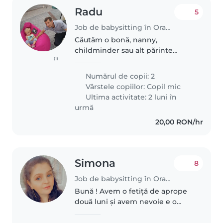
Radu
5
Job de babysitting în Oradea
Căutăm o bonă, nanny,
childminder sau alt părinte
(1)
(părinți-ajută-părinți) pentru
copiii noștri, doi copii energici și
Numărul de copii: 2
prietenoși, vârsta de 3-5 ani. Ne-
Vârstele copiilor:
Copil mic
ar fi perfect o persoană care..
Ultima activitate: 2 luni în
urmă
20,00 RON/hr
Simona
8
Job de babysitting în Oradea
Bună ! Avem o fetiță de aprope
două luni și avem nevoie e o
bonă cu experiență la copii mici (
bebeluși ) câteva ore pe zi de