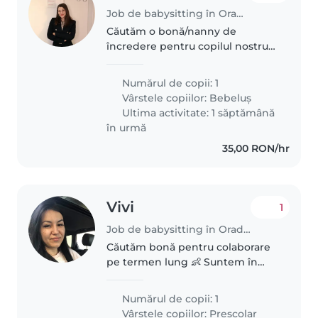
Job de babysitting în Oradea
Căutăm o bonă/nanny de
încredere pentru copilul nostru
de 1 an, foarte energic și jucăuș.
Ne-ar plăcea cineva care să fie
Numărul de copii: 1
confortabil cu gătitul și treburile
Vârstele copiilor:
Bebeluș
casnice. Copilul nostru..
Ultima activitate: 1 săptămână
în urmă
35,00 RON/hr
Vivi
1
Job de babysitting în Oradea
Căutăm bonă pentru colaborare
pe termen lung 👶 Suntem în
căutarea unei bone tinere,
empatice, răbdătoare și
Numărul de copii: 1
responsabile pentru un băiețel
Vârstele copiilor:
Preșcolar