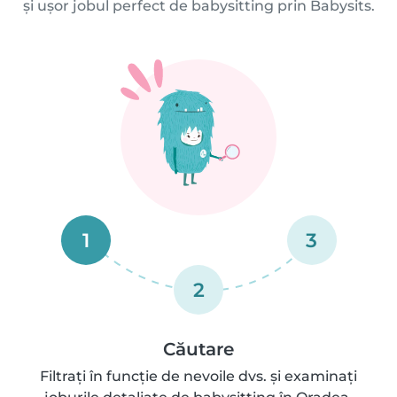
și ușor jobul perfect de babysitting prin Babysits.
1
3
2
Căutare
Filtrați în funcție de nevoile dvs. și examinați