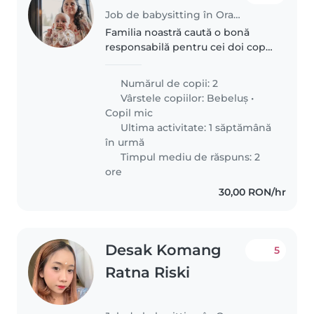
Job de babysitting în Oradea
Familia noastră caută o bonă
responsabilă pentru cei doi copii
ai noștri, un bebeluș de 10luni și
o fetita de 3 ani(incepe gradinita
Numărul de copii: 2
in Septembrie) energica și
Vârstele copiilor:
Bebeluș
•
afectuosa. Trebuie să..
Copil mic
Ultima activitate: 1 săptămână
în urmă
Timpul mediu de răspuns: 2
ore
30,00 RON/hr
Desak Komang
5
Ratna Riski