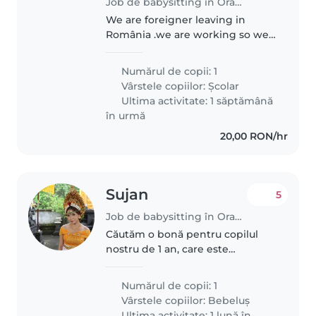
Job de babysitting în Oradea
We are foreigner leaving in
România .we are working so we
need Naani to look after him.
Numărul de copii: 1
Vârstele copiilor:
Școlar
Ultima activitate: 1 săptămână
în urmă
20,00 RON/hr
Sujan
5
Job de babysitting în Oradea
Căutăm o bonă pentru copilul
nostru de 1 an, care este
prietenos, amuzant și calm. Ne-ar
plăcea dacă ar fi confortabilă să
Numărul de copii: 1
ajute cu temele. Copilul nostru
Vârstele copiilor:
Bebeluș
nu are nevoi speciale. Suntem..
Ultima activitate: 1 lună în