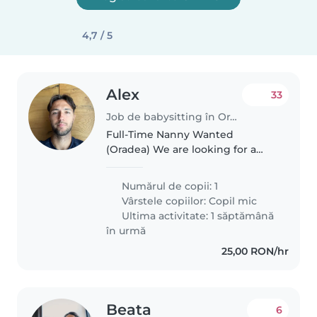
4,7 / 5
Alex
33
Job de babysitting în Oradea
Full-Time Nanny Wanted
(Oradea) We are looking for a
kind, caring, and responsible
nanny for our 1.8-year-old
Numărul de copii: 1
daughter. Schedule: * Monday to
Vârstele copiilor:
Copil mic
Friday * 9:00 AM – 5:00 PM
Ultima activitate: 1 săptămână
Salary:..
în urmă
25,00 RON/hr
Beata
6