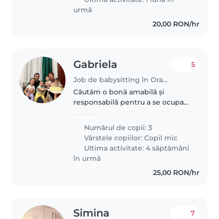
urmă
20,00 RON/hr
Gabriela
5
Job de babysitting în Oradea
Căutăm o bonă amabilă și
responsabilă pentru a se ocupa
de cei trei copii noștri, cu vârste
cuprinse între 2 și 4 ani. Copiii
Numărul de copii: 3
noștri sunt prietenoși, curioși și
Vârstele copiilor:
Copil mic
iubitori de joc. Ne-ar..
Ultima activitate: 4 săptămâni
în urmă
25,00 RON/hr
Simina
7