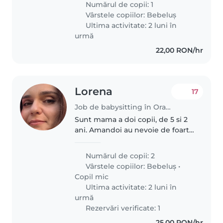
Numărul de copii: 1
luni până vineri ! Nu avem nevoie
Vârstele copiilor:
Bebeluș
de altceva decât să..
Ultima activitate: 2 luni în
urmă
22,00 RON/hr
Lorena
17
Job de babysitting în Oradea
Sunt mama a doi copii, de 5 si 2
ani. Amandoi au nevoie de foarte
multa joaca si distractie. M-ar
ajuta sa stea cineva cu amandoi
Numărul de copii: 2
acasa cat timp eu fac altceva, iar
Vârstele copiilor:
Bebeluș
•
pe rand cu cate..
Copil mic
Ultima activitate: 2 luni în
urmă
Rezervări verificate: 1
25,00 RON/hr