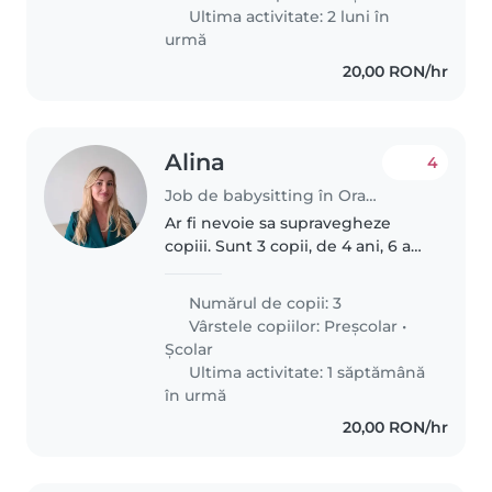
de 6 ani, energic și iubitor.
Ultima activitate: 2 luni în
Frecventează..
urmă
20,00 RON/hr
Alina
4
Job de babysitting în Oradea
Ar fi nevoie sa supravegheze
copiii. Sunt 3 copii, de 4 ani, 6 ani
și 8 ani.
Numărul de copii: 3
Vârstele copiilor:
Preșcolar
•
Școlar
Ultima activitate: 1 săptămână
în urmă
20,00 RON/hr