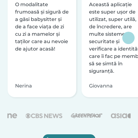
O modalitate
Această aplicație
frumoasă și sigură de
este super ușor de
a găsi babysitter și
utilizat, super utilă,
de a face viața de zi
de încredere, are
cu zi a mamelor și
multe sisteme de
taților care au nevoie
securitate și
de ajutor acasă!
verificare a identităț
care îi fac pe memb
să se simtă în
siguranță.
Nerina
Giovanna