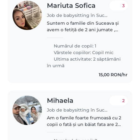
Mariuta Sofica
3
Job de babysitting în Suceava
Suntem o familie din Suceava și
avem o fetiță de 2 ani jumate ,
liniștită și iubitoare. Căutăm o
bonă serioasă, calmă și de
Numărul de copii: 1
încredere, care să poată avea
Vârstele copiilor:
Copil mic
grijă de ea atât ziua, cât..
Ultima activitate: 2 săptămâni
în urmă
15,00 RON/hr
Mihaela
2
Job de babysitting în Suceava
Am o famile foarte frumoasă cu 2
copii o fată și un băiat fata are 2
ani băiatul are 8 luni