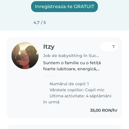
Inregistreaza-te GRATUIT
4,7 / 5
Itzy
7
Job de babysitting în Suceava
Suntem o familie cu o fetiță
foarte iubitoare, energică,
creativă și curioasă. Îi place ca te
conectezi cu ea, sa fie calma, ca îi
Numărul de copii: 1
înțelegi nevoie ei, dar și când
Vârstele copiilor:
Copil mic
trebuie sa acționezi..
Ultima activitate: 4 săptămâni
în urmă
35,00 RON/hr