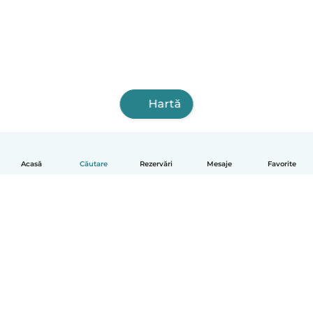
Hartă
Acasă
Căutare
Rezervări
Mesaje
Favorite
Română
Cum funcționează
Ajutor
Termeni și confidențialitate
Prețuri