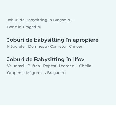
Joburi de Babysitting în Bragadiru
Bone în Bragadiru
Joburi de babysitting în apropiere
Măgurele
Domnești
Cornetu
Clinceni
Joburi de Babysitting în Ilfov
Voluntari
Buftea
Popeşti-Leordeni
Chitila
Otopeni
Măgurele
Bragadiru