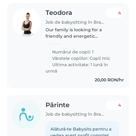
Teodora
4
Job de babysitting în Bragadiru
Our family is looking for a
friendly and energetic
Babysitter to help care for our
curious 1.5-year-old. We need
Numărul de copii: 1
someone who is comfortable
Vârstele copiilor:
Copil mic
with pets, cooking, and light
Ultima activitate: 1 lună în
chores around..
urmă
20,00 RON/hr
Părinte
4
Job de babysitting în Bragadiru
Alătură-te Babysits pentru a
vedea acest profil complet.