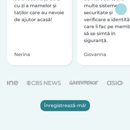
cu zi a mamelor și
multe sisteme de
taților care au nevoie
securitate și
de ajutor acasă!
verificare a identităț
care îi fac pe memb
să se simtă în
siguranță.
Nerina
Giovanna
Înregistrează-mă!