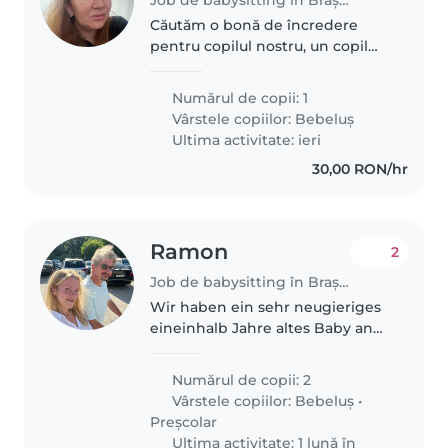
Căutăm o bonă de încredere
pentru copilul nostru, un copil
curios și jucăuș. Ne-ar plăcea să
găsim cineva care să fie
Numărul de copii: 1
prietenos și iubitor de copii.
Vârstele copiilor:
Bebeluș
Suntem deschiși la sugestii și..
Ultima activitate: ieri
30,00 RON/hr
Ramon
2
Job de babysitting în Brașov
Wir haben ein sehr neugieriges
eineinhalb Jahre altes Baby and
eine ruhige sechsjährige
Tochter.
Numărul de copii: 2
Vârstele copiilor:
Bebeluș
•
Preșcolar
Ultima activitate: 1 lună în