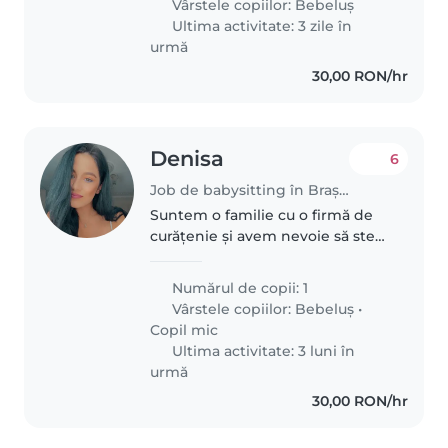
Vârstele copiilor:
Bebeluș
confortabilă cu animalele de
Ultima activitate: 3 zile în
companie și să..
urmă
30,00 RON/hr
Denisa
6
Job de babysitting în Brașov
Suntem o familie cu o firmă de
curățenie și avem nevoie să stea
cineva cu copilul când avem
treabă
Numărul de copii: 1
Vârstele copiilor:
Bebeluș
•
Copil mic
Ultima activitate: 3 luni în
urmă
30,00 RON/hr