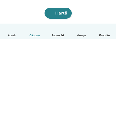
Hartă
Acasă
Căutare
Rezervări
Mesaje
Favorite
Română
Cum funcționează
Ajutor
Termeni și confidențialitate
Prețuri
Detaliile companiei
Babysits pentru Slujbă
Standardele comunității