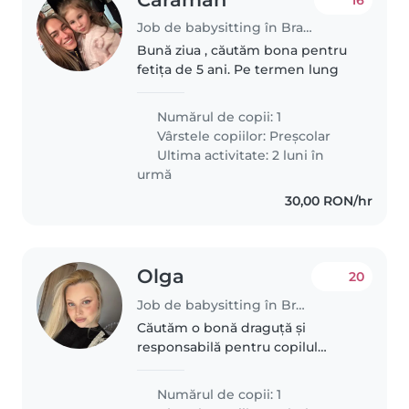
Job de babysitting în Brașov
Bună ziua , căutăm bona pentru
fetița de 5 ani. Pe termen lung
Numărul de copii: 1
Vârstele copiilor:
Preșcolar
Ultima activitate: 2 luni în
urmă
30,00 RON/hr
Olga
20
Job de babysitting în Brașov
Căutăm o bonă draguță și
responsabilă pentru copilul
nostru de 1 an, care este
inteligent, jucăuș și amuzant. Ne-
Numărul de copii: 1
ar plăcea ca bonă să fie