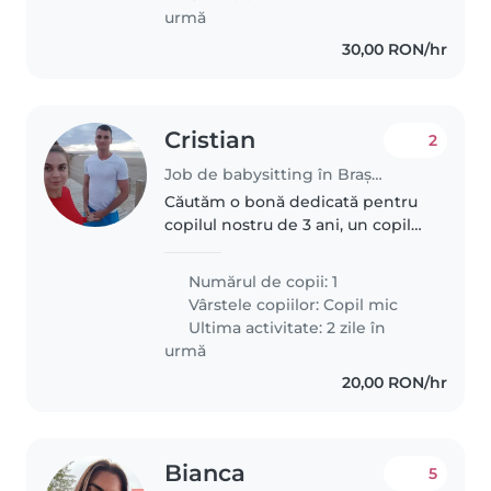
urmă
30,00 RON/hr
Cristian
2
Job de babysitting în Brașov
Căutăm o bonă dedicată pentru
copilul nostru de 3 ani, un copil
inteligent, vorbăreț și creativ. Ne-
ar plăcea foarte mult dacă ar
Numărul de copii: 1
putea face cat mai multe
Vârstele copiilor:
Copil mic
activitati Ne-ar face plăcere..
Ultima activitate: 2 zile în
urmă
20,00 RON/hr
Bianca
5