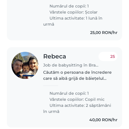
dorim o persoană care să îl ajute
Numărul de copii: 1
la temele pentru acasă și să îl
Vârstele copiilor:
Școlar
observe în timpul jocului și..
Ultima activitate: 1 lună în
urmă
25,00 RON/hr
Rebeca
25
Job de babysitting în Brașov
Căutăm o persoana de încredere
care să aibă grijă de băiețelul
nostru de 1 an si 9 luni. Este un
copil jucăuș, amuzant, mancacios
Numărul de copii: 1
și curios. A inceput cresa de 2
Vârstele copiilor:
Copil mic
luni de zile, astfel..
Ultima activitate: 2 săptămâni
în urmă
40,00 RON/hr