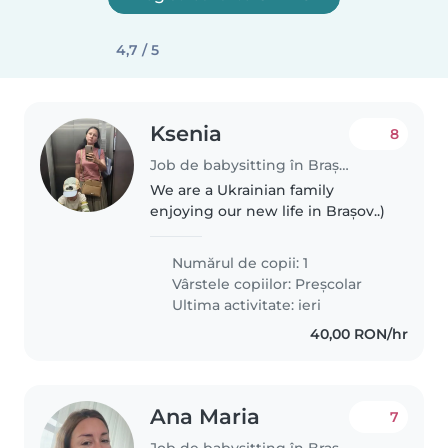
4,7 / 5
Ksenia
8
Job de babysitting în Brașov
We are a Ukrainian family
enjoying our new life in Brașov..)
Numărul de copii: 1
Vârstele copiilor:
Preșcolar
Ultima activitate: ieri
40,00 RON/hr
Ana Maria
7
Job de babysitting în Brașov