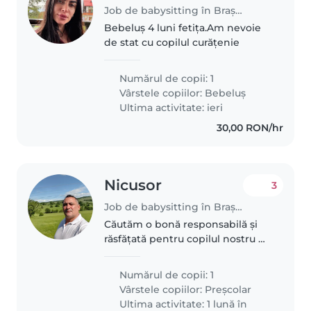
Job de babysitting în Brașov
Bebeluș 4 luni fetița.Am nevoie
de stat cu copilul curățenie
Numărul de copii: 1
Vârstele copiilor:
Bebeluș
Ultima activitate: ieri
30,00 RON/hr
Nicusor
3
Job de babysitting în Brașov
Căutăm o bonă responsabilă și
răsfățată pentru copilul nostru de
5 ani, calm, inteligent și amuzant.
Ne-ar plăcea o persoană care să-i
Numărul de copii: 1
poată ajuta cu temele și să se
Vârstele copiilor:
Preșcolar
simtă confortabilă..
Ultima activitate: 1 lună în