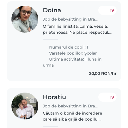
Doina
19
Job de babysitting în Brașov
O familie liniștită, calmă, veselă,
prietenoasă. Ne place respectul,
să vorbim politicos, să ne facem
prieteni
Numărul de copii: 1
Vârstele copiilor:
Școlar
Ultima activitate: 1 lună în
urmă
20,00 RON/hr
Horatiu
19
Job de babysitting în Brașov
Căutăm o bonă de încredere
care să aibă grijă de copilul
nostru de vârstă școlară. Ne