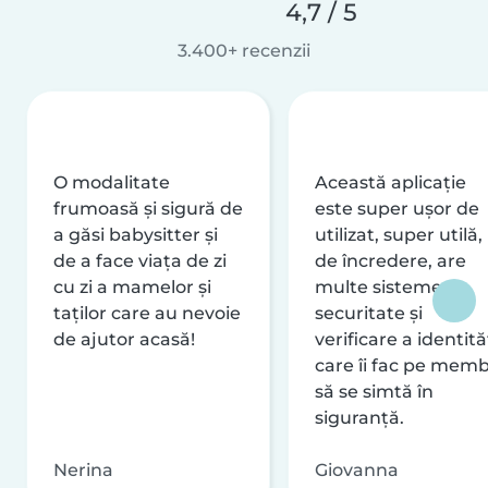
4,7 / 5
3.400+ recenzii
O modalitate
Această aplicație
frumoasă și sigură de
este super ușor de
a găsi babysitter și
utilizat, super utilă,
de a face viața de zi
de încredere, are
cu zi a mamelor și
multe sisteme de
taților care au nevoie
securitate și
de ajutor acasă!
verificare a identităț
care îi fac pe memb
să se simtă în
siguranță.
Nerina
Giovanna