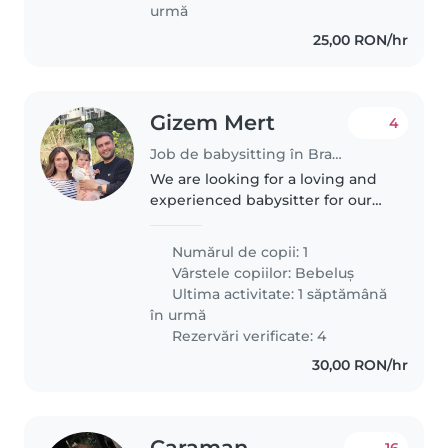
urmă
25,00 RON/hr
Gizem Mert
4
Job de babysitting în Brașov
We are looking for a loving and
experienced babysitter for our
child. Our 2 years old baby is
creative, energetic, and very
Numărul de copii: 1
affectionate. We expect the
Vârstele copiilor:
Bebeluș
babysitter to accompany us
Ultima activitate: 1 săptămână
during..
în urmă
Rezervări verificate: 4
30,00 RON/hr
Caraman
16