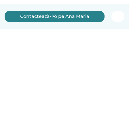
Contactează-l/o pe Ana Maria
Română
Cum funcționează
Ajutor
Termeni și confidențialitate
Prețuri
Detaliile companiei
Babysits pentru Slujbă
Standardele comunității