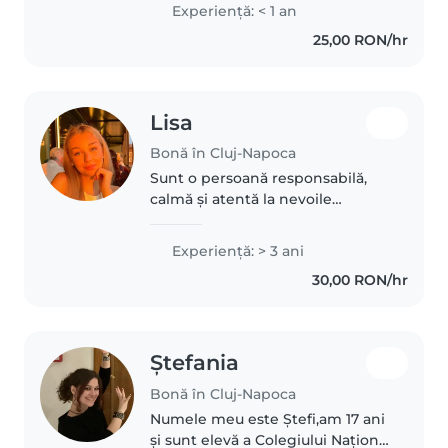
Experienţă: < 1 an
25,00 RON/hr
Lisa
Bonă în Cluj-Napoca
Sunt o persoană responsabilă,
calmă și atentă la nevoile
copiilor. Am experiență în
domeniul îngrijirii copiilor,
Experienţă: > 3 ani
ocupându-mă de activități zilnice
30,00 RON/hr
precum hrănirea, igiena, joaca și..
Ștefania
Bonă în Cluj-Napoca
Numele meu este Ștefi,am 17 ani
și sunt elevă a Colegiului Național