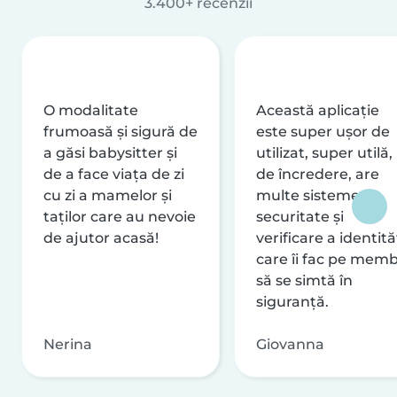
3.400+ recenzii
O modalitate
Această aplicație
frumoasă și sigură de
este super ușor de
a găsi babysitter și
utilizat, super utilă,
de a face viața de zi
de încredere, are
cu zi a mamelor și
multe sisteme de
taților care au nevoie
securitate și
de ajutor acasă!
verificare a identităț
care îi fac pe memb
să se simtă în
siguranță.
Nerina
Giovanna