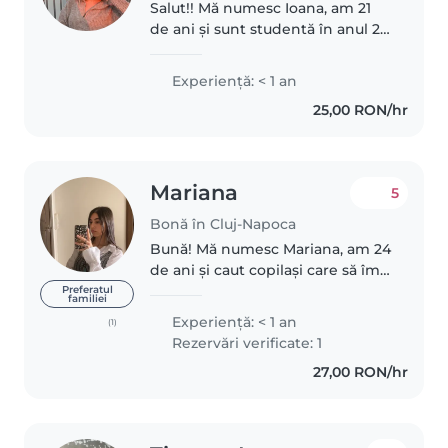
Salut!! Mă numesc Ioana, am 21
de ani și sunt studentă în anul 2
la Facultatea de Psihologie din
cadrul UBB Cluj-Napoca. Sunt o
Experienţă: < 1 an
persoană calmă, empatică și
25,00 RON/hr
pasionată de modul în care..
Mariana
5
Bonă în Cluj-Napoca
Bună! Mă numesc Mariana, am 24
de ani și caut copilași care să îmi
mențină zâmbetul pe față după
Preferatul
familiei
ce plec de la grădi😅 Sunt
Experienţă: < 1 an
(1)
pasionată de îngrijirea copiilor,
Rezervări verificate: 1
absolventă a Facultății..
27,00 RON/hr