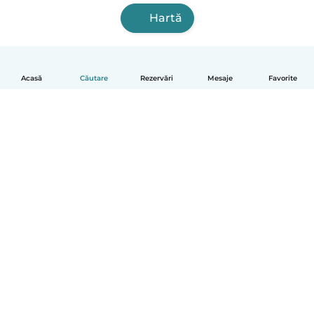
Hartă
Acasă
Căutare
Rezervări
Mesaje
Favorite
Română
Cum funcționează
Ajutor
Termeni și confidențialitate
Prețuri
Detaliile companiei
Babysits pentru Slujbă
Standardele comunității