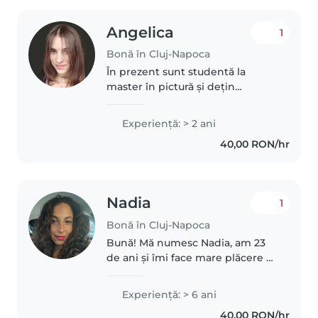
Angelica
1
Bonă în Cluj-Napoca
În prezent sunt studentă la
master în pictură și dețin
modulul pedagogic. Am lucrat
timp de 2 ani ca profesor de arte
Experienţă: > 2 ani
plastice, unde am coordonat
40,00 RON/hr
ateliere pentru copii de diferite..
Nadia
1
Bonă în Cluj-Napoca
Bună! Mă numesc Nadia, am 23
de ani și îmi face mare plăcere să
petrec timp cu copiii. Am
experiență încă de mică, având
Experienţă: > 6 ani
grijă de cei 4 nepoți ai mei, iar
40,00 RON/hr
acest lucru m-a învățat să..