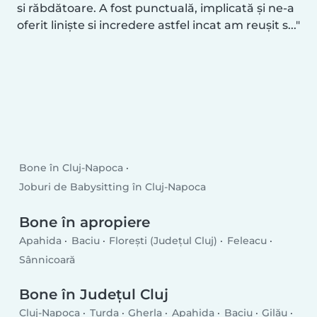
si răbdătoare. A fost punctuală, implicată și ne-a
oferit liniște si incredere astfel incat am reușit s...
Bone în Cluj-Napoca
Joburi de Babysitting în Cluj-Napoca
Bone în apropiere
Apahida
Baciu
Floreşti (Județul Cluj)
Feleacu
Sânnicoară
Bone în Județul Cluj
Cluj-Napoca
Turda
Gherla
Apahida
Baciu
Gilău