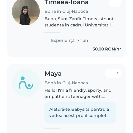
Timeea-Ioana
Bonă în Cluj-Napoca
Buna, Sunt Zanfir Timeea si sunt
studenta in cadrul Universitatii
de Arta si Design, departamentul
Pictura, cu modul pedagogic
Experienţă: > 1 an
(Nivelul 1). Scopul meu in viata
30,00 RON/hr
este sa ajung profesor..
Maya
1
Bonă în Cluj-Napoca
Hello! I'm a friendly, sporty, and
empathetic teenager with
experience caring for babies,
toddlers, and older children. I
Alătură-te Babysits pentru a
love engaging kids with reading,
vedea acest profil complet.
crafts, music, and games,..