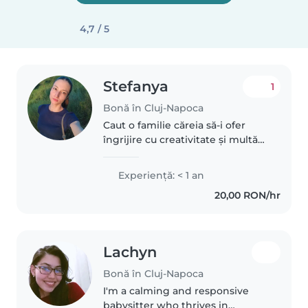
4,7 / 5
Stefanya
1
Bonă în Cluj-Napoca
Caut o familie căreia să-i ofer
îngrijire cu creativitate și multă
energie. Am abilități precum
desenarea, mici experimente și
Experienţă: < 1 an
prefer să citesc sau să învăț limbi
20,00 RON/hr
noi. Sunt aflată..
Lachyn
Bonă în Cluj-Napoca
I'm a calming and responsive
babysitter who thrives in