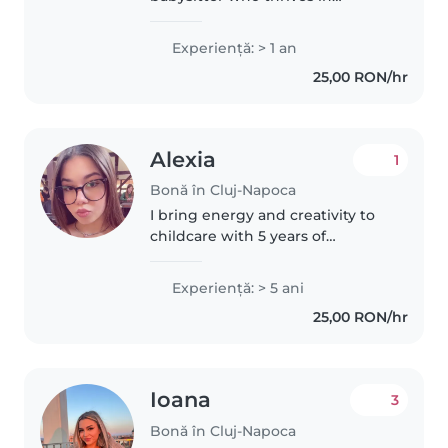
energetic toddler environments.
Fluent in Romanian and English,
Experienţă: > 1 an
with conversational Turkish and
25,00 RON/hr
Russian, I use my background..
Alexia
1
Bonă în Cluj-Napoca
I bring energy and creativity to
childcare with 5 years of
experience watching babies and
toddlers. Fluent in English,
Experienţă: > 5 ani
Hungarian, and Romanian, I
25,00 RON/hr
make learning fun through
games and..
Ioana
3
Bonă în Cluj-Napoca