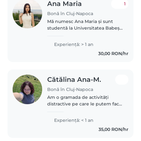
Ana Maria
1
Bonă în Cluj-Napoca
Mă numesc Ana Maria și sunt
studentă la Universitatea Babeș-
Bolyai din Cluj-Napoca, la
Facultatea de Psihologie și
Experienţă: > 1 an
Științe ale Educației,
30,00 RON/hr
specializarea Pedagogia
Învățământului Primar..
Cătălina Ana-M.
Bonă în Cluj-Napoca
Am o gramada de activități
distractive pe care le putem face
impreuna! În urma liceului
pedagogic am căpătat
Experienţă: < 1 an
experienta cu cei mici, așa că
35,00 RON/hr
abia aștept să stau cu ei! Sunt
studentă..