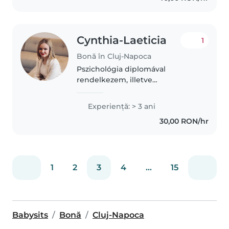
Cynthia-Laeticia
1
Bonă în Cluj-Napoca
Pszichológia diplomával
rendelkezem, illetve
logopédiában is tudok segíteni.
Van tapasztalatom minden
Experienţă: > 3 ani
korosztálynál és minden
30,00 RON/hr
gyerekkel megtalálom a közös
hangot. Jelenleg óvónőként..
1
2
3
4
...
15
Babysits
Bonă
Cluj-Napoca