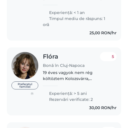
Unirea din Focșani,la profilul
matematică informatică ,dar am
Experienţă: < 1 an
și o latură creativă și atitistică. Pe
Timpul mediu de răspuns: 1
timpul vacanței..
oră
25,00 RON/hr
Flóra
5
Bonă în Cluj-Napoca
19 éves vagyok nem rég
költöztem Kolozsvárra,
egyetemre járok! Legtöbbször a
Preferatul
familiei
saját kistestvéreimre vigyáztam
Experienţă: > 5 ani
(1)
mivel a szüleim rengeteget
Rezervări verificate: 2
utaznak ezért születésük óta én
30,00 RON/hr
voltam velük..