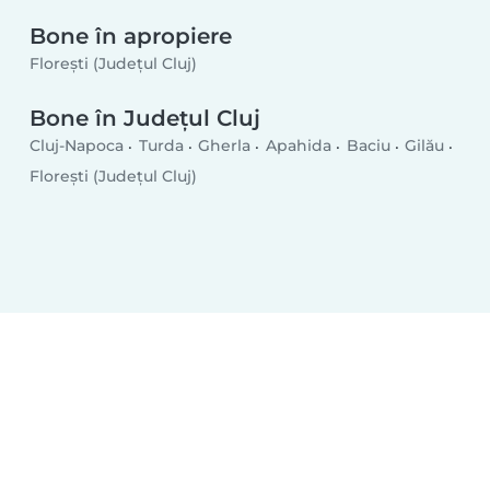
Bone în apropiere
Floreşti (Județul Cluj)
Bone în Județul Cluj
Cluj-Napoca
Turda
Gherla
Apahida
Baciu
Gilău
Floreşti (Județul Cluj)