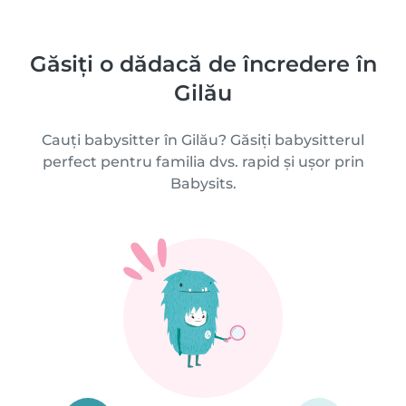
Găsiți o dădacă de încredere în
Gilău
Cauți babysitter în Gilău? Găsiți babysitterul
perfect pentru familia dvs. rapid și ușor prin
Babysits.