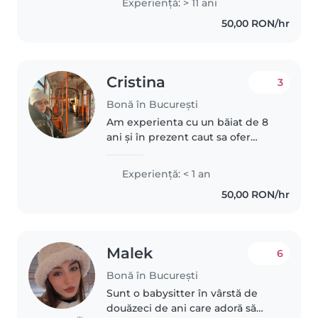
Experienţă: > 11 ani
preschoolers in abroad with
50,00 RON/hr
expats family . I love engaging..
Cristina
3
Bonă în București
Am experienta cu un băiat de 8
ani și în prezent caut sa ofer
supraveghere, joacă, ajutor la
teme, plimbări în zona sectorului
Experienţă: < 1 an
3. Pentru copii mai mici,
50,00 RON/hr
începem treptat cu părintele..
Malek
6
Bonă în București
Sunt o babysitter în vârstă de
douăzeci de ani care adoră să