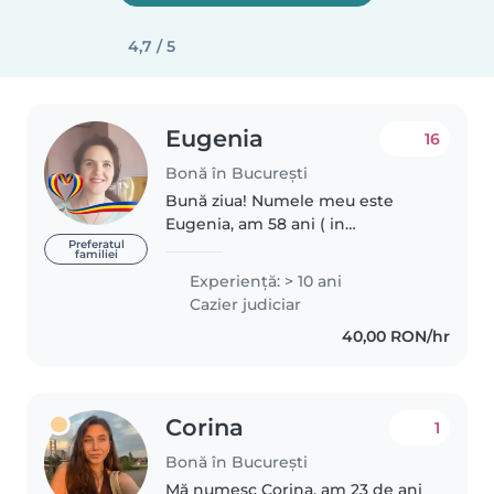
4,7 / 5
Eugenia
16
Bonă în București
Bună ziua! Numele meu este
Eugenia, am 58 ani ( in
septembrie ), am doi copii de 35
Preferatul
familiei
si respectiv 37 ani ( fata si baiat)
Experienţă: > 10 ani
si caut loc de muncă ca bonă.
Cazier judiciar
Lucrez ca bona din 2012. De
40,00 RON/hr
asemenea,..
Corina
1
Bonă în București
Mă numesc Corina, am 23 de ani