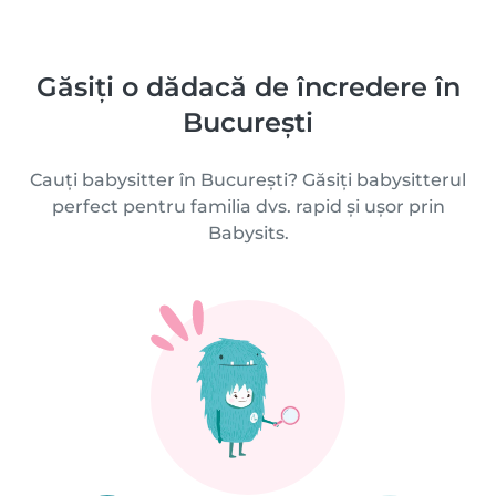
Găsiți o dădacă de încredere în
București
Cauți babysitter în București? Găsiți babysitterul
perfect pentru familia dvs. rapid și ușor prin
Babysits.