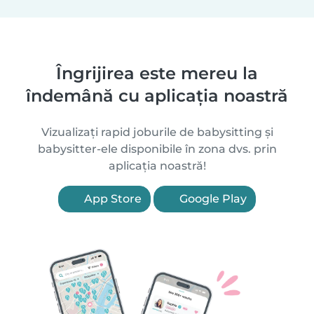
Îngrijirea este mereu la
îndemână cu aplicația noastră
Vizualizați rapid joburile de babysitting și
babysitter-ele disponibile în zona dvs. prin
aplicația noastră!
App Store
Google Play