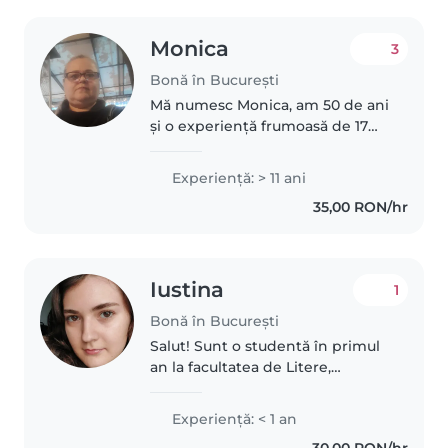
Monica
3
Bonă în București
Mă numesc Monica, am 50 de ani
și o experiență frumoasă de 17
ani ca bonă. Am absolvit cursuri
de specialitate și am avut bucuria
Experienţă: > 11 ani
de a lucra cu copii de toate
35,00 RON/hr
vârstele — cel mai mic..
Iustina
1
Bonă în București
Salut! Sunt o studentă în primul
an la facultatea de Litere,
responsabilă și prietenoasă,
foarte calmă și răbdătoare, care
Experienţă: < 1 an
iubește să lucreze cu copii. Am
30,00 RON/hr