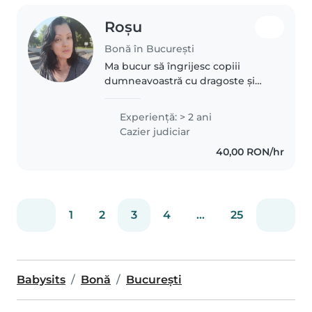
Roșu
Bonă în București
Ma bucur să îngrijesc copiii
dumneavoastră cu dragoste și
responsabilitate. Am doi ani de
experiență în îngrijirea copiilor
Experienţă: > 2 ani
de la 1 an până la adolescență,
Cazier judiciar
simtându-mă confortabil..
40,00 RON/hr
1
2
3
4
...
25
Babysits
Bonă
București