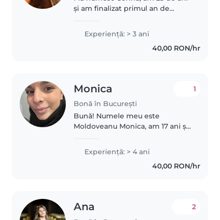
și am finalizat primul an de
masterat. Sunt o persoană
empatică, calmă, răbdătoare și
Experienţă: > 3 ani
responsabilă, care se adaptează
40,00 RON/hr
ușor la nevoile copiilor și ale..
Monica
1
Bonă în București
Bună! Numele meu este
Moldoveanu Monica, am 17 ani și
sunt o persoană energică,
răbdătoare și dedicată copiilor.
Experienţă: > 4 ani
Îmi place să petrec timpul cu ei
40,00 RON/hr
într-un mod plin de voie bună,
dar..
Ana
2