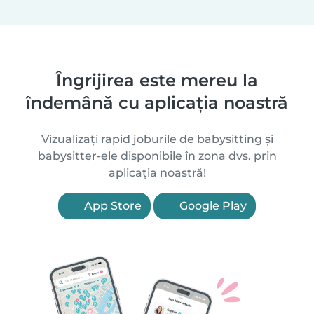
Îngrijirea este mereu la
îndemână cu aplicația noastră
Vizualizați rapid joburile de babysitting și
babysitter-ele disponibile în zona dvs. prin
aplicația noastră!
App Store
Google Play