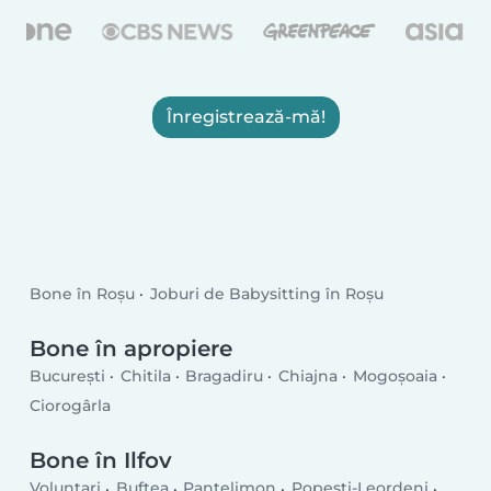
Înregistrează-mă!
Bone în Roșu
Joburi de Babysitting în Roșu
Bone în apropiere
București
Chitila
Bragadiru
Chiajna
Mogoşoaia
Ciorogârla
Bone în Ilfov
Voluntari
Buftea
Pantelimon
Popeşti-Leordeni