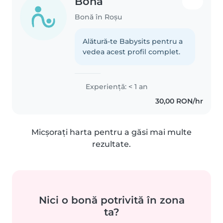
Bonă
Bonă în Roșu
Alătură-te Babysits pentru a
vedea acest profil complet.
Experienţă: < 1 an
30,00 RON/hr
Micșorați harta pentru a găsi mai multe
rezultate.
Nici o bonă potrivită în zona
ta?