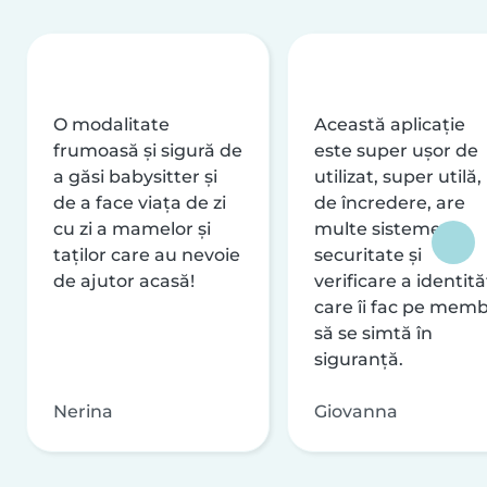
O modalitate
Această aplicație
frumoasă și sigură de
este super ușor de
a găsi babysitter și
utilizat, super utilă,
de a face viața de zi
de încredere, are
cu zi a mamelor și
multe sisteme de
taților care au nevoie
securitate și
de ajutor acasă!
verificare a identităț
care îi fac pe memb
să se simtă în
siguranță.
Nerina
Giovanna