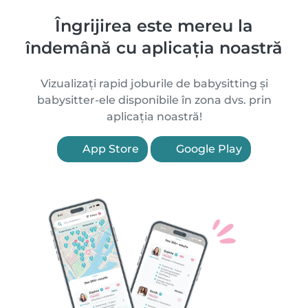
Îngrijirea este mereu la
îndemână cu aplicația noastră
Vizualizați rapid joburile de babysitting și
babysitter-ele disponibile în zona dvs. prin
aplicația noastră!
App Store
Google Play