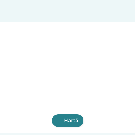
Hartă