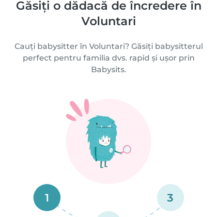
Găsiți o dădacă de încredere în
Voluntari
Cauți babysitter în Voluntari? Găsiți babysitterul
perfect pentru familia dvs. rapid și ușor prin
Babysits.
1
3