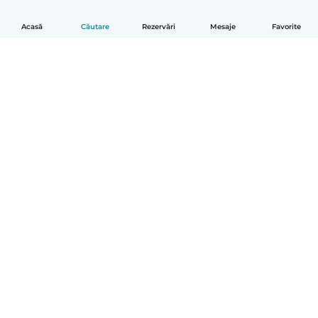
Acasă
Căutare
Rezervări
Mesaje
Favorite
Română
Cum funcționează
Ajutor
Termeni și confidențialitate
Prețuri
Detaliile companiei
Babysits pentru Slujbă
Standardele comunității
© Babysits B.V.