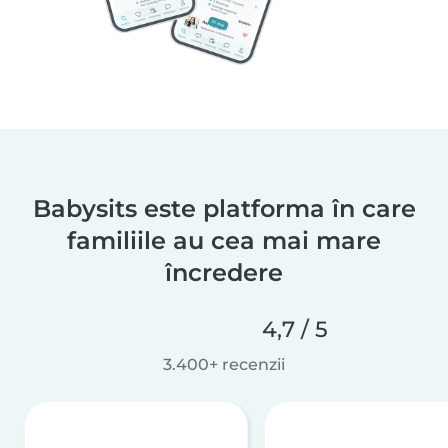
Babysits este platforma în care
familiile au cea mai mare
încredere
4,7 / 5
3.400+ recenzii