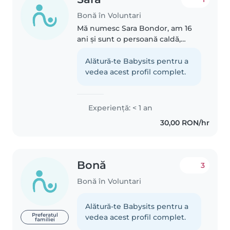
Bonă în Voluntari
Mă numesc Sara Bondor, am 16
ani și sunt o persoană caldă,
responsabilă și foarte atentă la
cei din jur. Am studiat la St. Louis
Alătură-te Babysits pentru a
School din Milano, iar acum învăț
vedea acest profil complet.
la Mark Twain International..
Experienţă: < 1 an
30,00 RON/hr
Bonă
3
Bonă în Voluntari
Alătură-te Babysits pentru a
Preferatul
vedea acest profil complet.
familiei