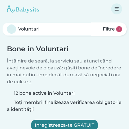
Filtre
1
Bone in Voluntari
Întâlnire de seară, la serviciu sau atunci când
aveți nevoie de o pauză: găsiți bone de încredere
în mai puțin timp decât durează să negociați ora
de culcare.
12 bone active în Voluntari
Toți membrii finalizează verificarea obligatorie
a identității
Inregistreaza-te GRATUIT