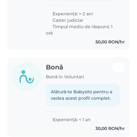
Experienţă: > 2 ani
Cazier judiciar
Timpul mediu de răspuns: 1
oră
50,00 RON/hr
Bonă
Bonă în Voluntari
Alătură-te Babysits pentru a
vedea acest profil complet.
Experienţă: < 1 an
30,00 RON/hr