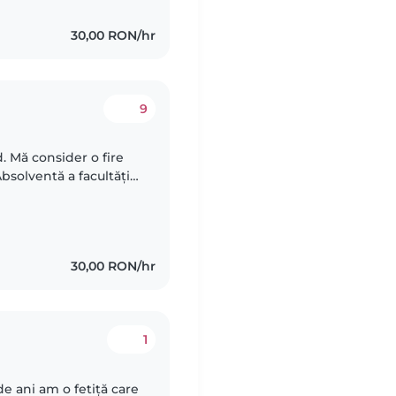
30,00 RON/hr
9
Absolventă a facultății
ă ajut părinții care
30,00 RON/hr
1
 ani am o fetiță care