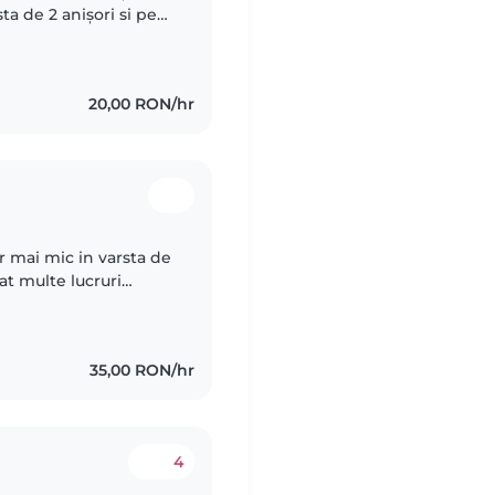
ta de 2 anișori si pe
a cale din dragoste
20,00 RON/hr
or mai mic in varsta de
at multe lucruri
vitati foarte dragute.
35,00 RON/hr
4