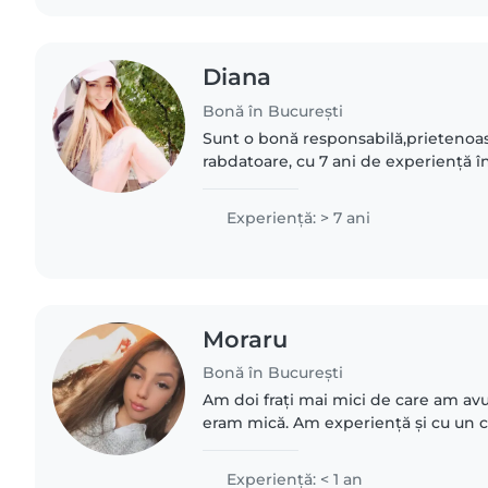
Diana
Bonă în București
Sunt o bonă responsabilă,prietenoasa
rabdatoare, cu 7 ani de experiență în
toate vârstele. Având sub grija chiar 
diferite. Am..
Experienţă: > 7 ani
Moraru
Bonă în București
Am doi frați mai mici de care am avu
eram mică. Am experiență și cu un cop
cu care am petrecut aproape zilnic 
un an. Îmi..
Experienţă: < 1 an