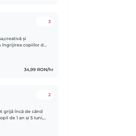
3
,creativă și
 îngrijirea copiilor de
și 3 copii de carte
34,99 RON/hr
2
t grijă încă de când
il de 1 an și 5 luni,
timp de aproximativ