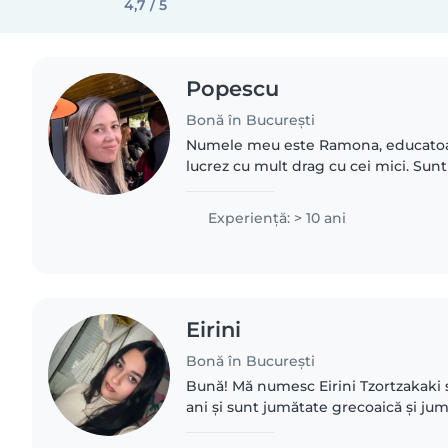
4,7 / 5
Popescu
Bonă în București
Numele meu este Ramona, educatoar
lucrez cu mult drag cu cei mici. Sun
răbdătoare și atentă la nevoile fiecăr
mine este foarte..
Experienţă: > 10 ani
Eirini
Bonă în București
Bună! Mă numesc Eirini Tzortzakaki 
ani și sunt jumătate grecoaică și ju
place foarte mult să petrec timp cu c