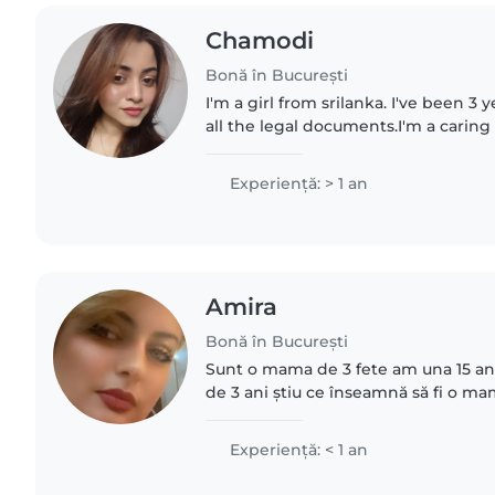
Chamodi
Bonă în București
I'm a girl from srilanka. I've been 3 
all the legal documents.I'm a caring
trustworthy person. I'm comfortable with k
to provide..
Experienţă: > 1 an
Amira
Bonă în București
Sunt o mama de 3 fete am una 15 ani
de 3 ani știu ce înseamnă să fi o m
și am grijă cum să comporte za cu copii dacă aveți 
de mine..
Experienţă: < 1 an