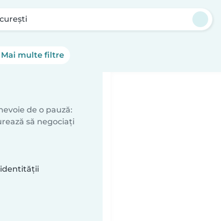
curești
Mai multe filtre
 nevoie de o pauză:
urează să negociați
identității