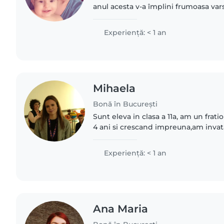
anul acesta v-a împlini frumoasa vars
care o iubesc enorm, am ales aceast
pentru copii..
Experienţă: < 1 an
Mihaela
Bonă în București
Sunt eleva in clasa a 11a, am un frati
4 ani si crescand impreuna,am invat
despre copii, atat joculete cat si acti
Practic..
Experienţă: < 1 an
Ana Maria