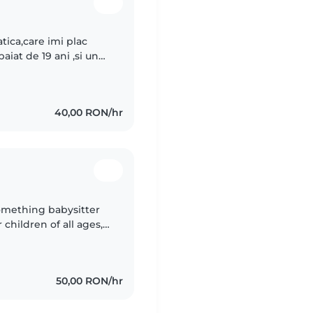
ica,care imi plac
baiat de 19 ani ,si un
a job ca sa mi
40,00 RON/hr
something babysitter
 children of all ages,
 skilled at engaging
50,00 RON/hr