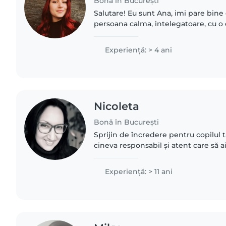
Bonă în București
Salutare! Eu sunt Ana, imi pare bine
persoana calma, intelegatoare, cu o
pentru orice e prin jurul meu. Am 28 
provincie, un..
Experienţă: > 4 ani
Nicoleta
Bonă în București
Sprijin de încredere pentru copilul 
cineva responsabil și atent care să ai
atunci când programul nu îți permite
servicii..
Experienţă: > 11 ani