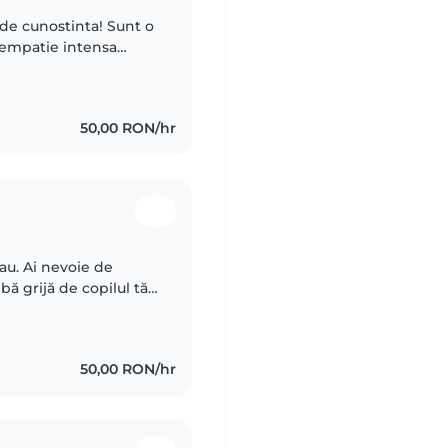
 de cunostinta! Sunt o
 empatie intensa
de ani si vin din
50,00 RON/hr
tau. Ai nevoie de
bă grijă de copilul tău
 să fii acolo? Ofer
50,00 RON/hr