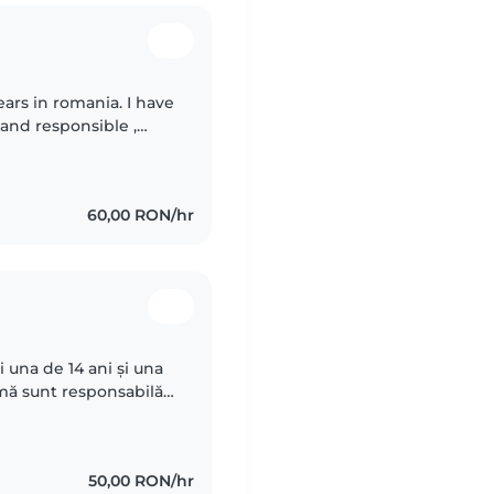
years in romania. I have
 and responsible ,
ids, I'm eager
60,00 RON/hr
 una de 14 ani și una
amă sunt responsabilă
nevoie
50,00 RON/hr