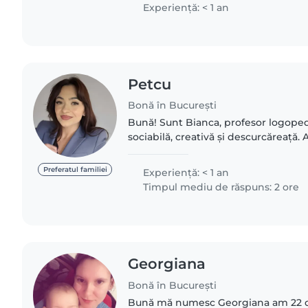
persoană responsabilă,..
Experienţă: < 1 an
Petcu
Bonă în București
Bună! Sunt Bianca, profesor logoped. Mă consider o fire
sociabilă, creativă și descurcăreață. 
de psihologie, iubesc copiii și vreau s
au..
Preferatul familiei
Experienţă: < 1 an
Timpul mediu de răspuns: 2 ore
Georgiana
Bonă în București
Bună mă numesc Georgiana am 22 de