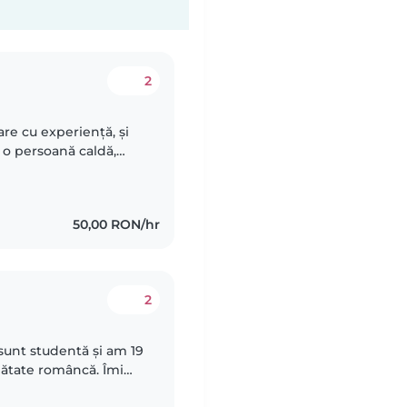
2
e cu experiență, și
t o persoană caldă,
ui copil, iar pentru
50,00 RON/hr
2
sunt studentă și am 19
mătate româncă. Îmi
opiii! Sunt o