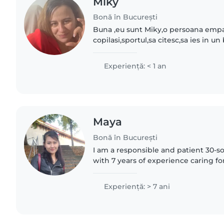
Miky
Bonă în București
Buna ,eu sunt Miky,o persoana empat
copilasi,sportul,sa citesc,sa ies in un 
bichon de 15 ani,acesta ar fi al doile
suplimenteze..
Experienţă: < 1 an
Maya
Bonă în București
I am a responsible and patient 30-
with 7 years of experience caring for
from babies to school-aged kids. I'm
kids through..
Experienţă: > 7 ani