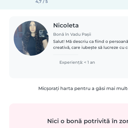
4,7 / 5
Nicoleta
Bonă în Vadu Paşii
Salut! Mă descriu ca fiind o persoan
creativă, care iubește să lucreze cu c
cu animalele de companie, treburile c
teme...
Experienţă: < 1 an
Micșorați harta pentru a găsi mai mult
Nici o bonă potrivită în zo