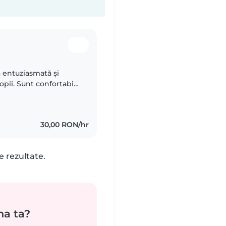
ă entuziasmată și
opii. Sunt confortabilă
asnice și ajutorul la
30,00 RON/hr
e rezultate.
na ta?