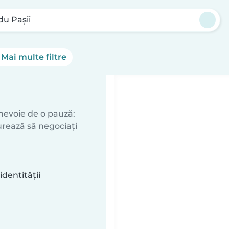
du Paşii
Mai multe filtre
 nevoie de o pauză:
urează să negociați
identității