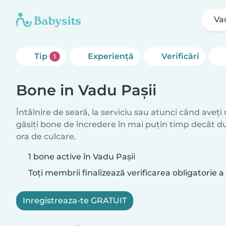
Va
Tip
Experienţă
Verificări
1
Bone in Vadu Paşii
Întâlnire de seară, la serviciu sau atunci când aveți
găsiți bone de încredere în mai puțin timp decât d
ora de culcare.
1 bone active în Vadu Paşii
Toți membrii finalizează verificarea obligatorie a 
Inregistreaza-te GRATUIT