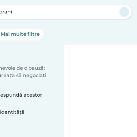
brani
Mai multe filtre
 nevoie de o pauză:
urează să negociați
respundă acestor
identității