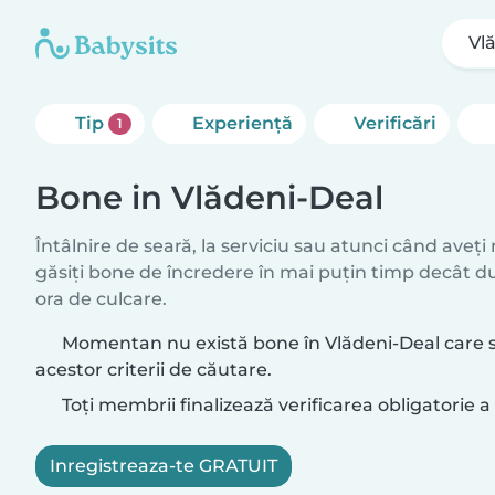
Vl
Tip
Experienţă
Verificări
1
Bone in Vlădeni-Deal
Întâlnire de seară, la serviciu sau atunci când aveți
găsiți bone de încredere în mai puțin timp decât d
ora de culcare.
Momentan nu există bone în Vlădeni-Deal care
acestor criterii de căutare.
Toți membrii finalizează verificarea obligatorie a 
Inregistreaza-te GRATUIT