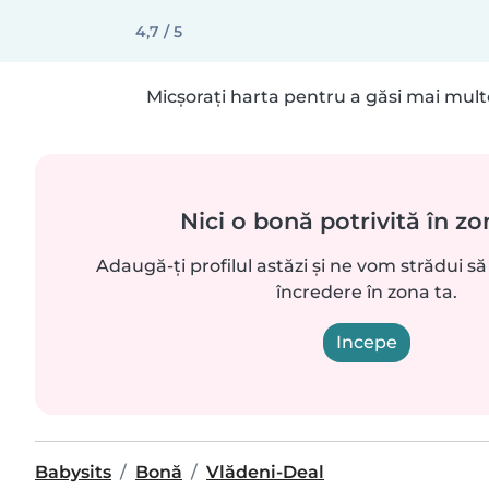
4,7 / 5
Micșorați harta pentru a găsi mai mult
Nici o bonă potrivită în zo
Adaugă-ți profilul astăzi și ne vom strădui s
încredere în zona ta.
Incepe
Babysits
Bonă
Vlădeni-Deal