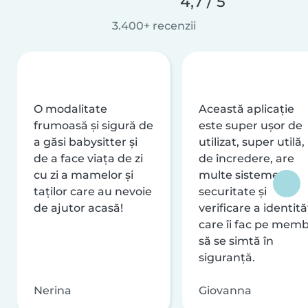
4,7 / 5
3.400+ recenzii
O modalitate
Această aplicație
frumoasă și sigură de
este super ușor de
a găsi babysitter și
utilizat, super utilă,
de a face viața de zi
de încredere, are
cu zi a mamelor și
multe sisteme de
taților care au nevoie
securitate și
de ajutor acasă!
verificare a identităț
care îi fac pe memb
să se simtă în
siguranță.
Nerina
Giovanna