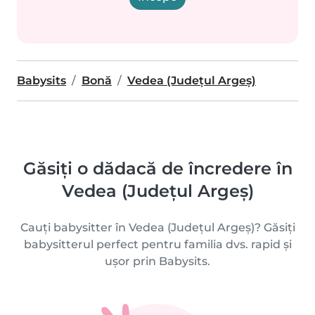
Babysits
Bonă
Vedea (Județul Argeș)
Găsiți o dădacă de încredere în
Vedea (Județul Argeș)
Cauți babysitter în Vedea (Județul Argeș)? Găsiți
babysitterul perfect pentru familia dvs. rapid și
ușor prin Babysits.