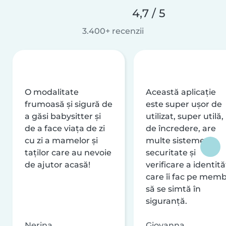
4,7 / 5
3.400+ recenzii
O modalitate
Această aplicație
frumoasă și sigură de
este super ușor de
a găsi babysitter și
utilizat, super utilă,
de a face viața de zi
de încredere, are
cu zi a mamelor și
multe sisteme de
taților care au nevoie
securitate și
de ajutor acasă!
verificare a identităț
care îi fac pe memb
să se simtă în
siguranță.
Nerina
Giovanna