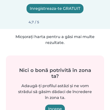
Inregistreaza-te GRATUIT
4,7 / 5
Micșorați harta pentru a găsi mai multe
rezultate.
Nici o bonă potrivită în zona
ta?
Adaugă-ți profilul astăzi și ne vom
strădui să găsim dădaci de încredere
în zona ta.
Incepe