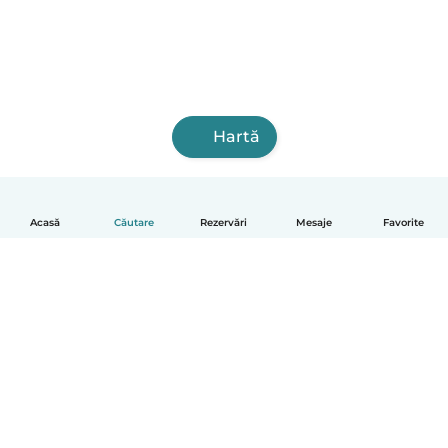
Hartă
Acasă
Căutare
Rezervări
Mesaje
Favorite
Română
Cum funcționează
Ajutor
Termeni și confidențialitate
Prețuri