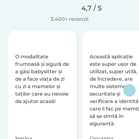
4,7 / 5
3.400+ recenzii
O modalitate
Această aplicație
frumoasă și sigură de
este super ușor de
a găsi babysitter și
utilizat, super utilă,
de a face viața de zi
de încredere, are
cu zi a mamelor și
multe sisteme de
taților care au nevoie
securitate și
de ajutor acasă!
verificare a identităț
care îi fac pe memb
să se simtă în
siguranță.
Nerina
Giovanna