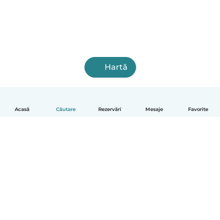
Hartă
Acasă
Căutare
Rezervări
Mesaje
Favorite
Română
Cum funcționează
Ajutor
Termeni și confidențialitate
Prețuri