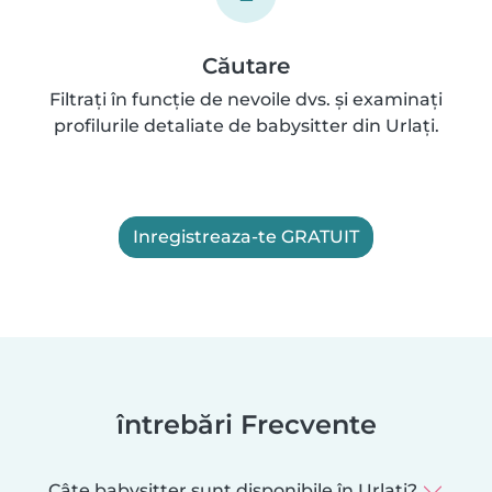
Căutare
Filtrați în funcție de nevoile dvs. și examinați
profilurile detaliate de babysitter din Urlaţi.
Inregistreaza-te GRATUIT
întrebări Frecvente
Câte babysitter sunt disponibile în Urlaţi?