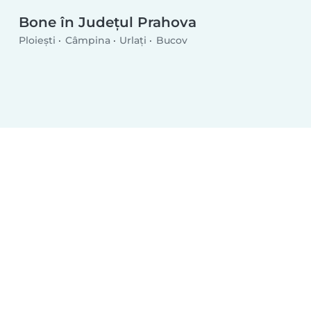
Bone în Județul Prahova
Ploiești
Câmpina
Urlaţi
Bucov