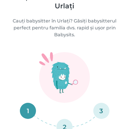
Urlaţi
Cauți babysitter în Urlaţi? Găsiți babysitterul
perfect pentru familia dvs. rapid și ușor prin
Babysits.
1
3
2