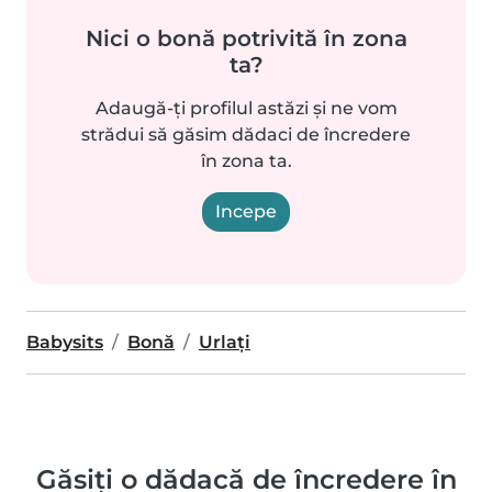
Nici o bonă potrivită în zona
ta?
Adaugă-ți profilul astăzi și ne vom
strădui să găsim dădaci de încredere
în zona ta.
Incepe
Babysits
Bonă
Urlaţi
Găsiți o dădacă de încredere în