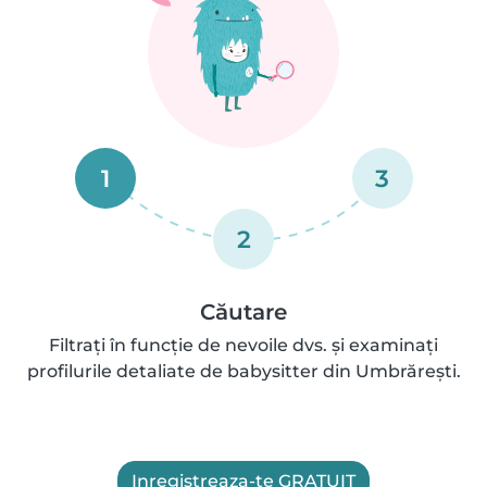
1
3
2
Căutare
Filtrați în funcție de nevoile dvs. și examinați
profilurile detaliate de babysitter din Umbrăreşti.
Inregistreaza-te GRATUIT