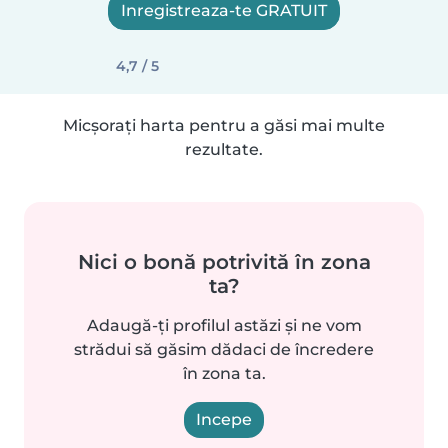
Inregistreaza-te GRATUIT
4,7 / 5
Micșorați harta pentru a găsi mai multe
rezultate.
Nici o bonă potrivită în zona
ta?
Adaugă-ți profilul astăzi și ne vom
strădui să găsim dădaci de încredere
în zona ta.
Incepe