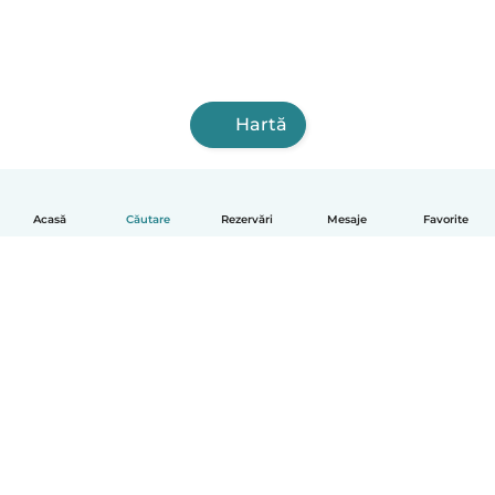
Hartă
Acasă
Căutare
Rezervări
Mesaje
Favorite
Română
Cum funcționează
Ajutor
Termeni și confidențialitate
Prețuri
Detaliile companiei
Babysits pentru Slujbă