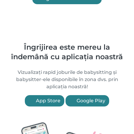
Îngrijirea este mereu la
îndemână cu aplicația noastră
Vizualizați rapid joburile de babysitting și
babysitter-ele disponibile în zona dvs. prin
aplicația noastră!
App Store
Google Play