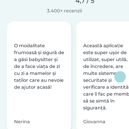
4,7 / 5
3.400+ recenzii
O modalitate
Această aplicație
frumoasă și sigură de
este super ușor de
a găsi babysitter și
utilizat, super utilă,
de a face viața de zi
de încredere, are
cu zi a mamelor și
multe sisteme de
taților care au nevoie
securitate și
de ajutor acasă!
verificare a identităț
care îi fac pe memb
să se simtă în
siguranță.
Nerina
Giovanna