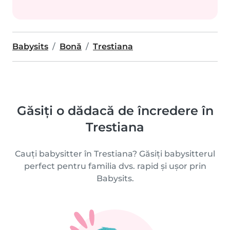
Babysits
Bonă
Trestiana
Găsiți o dădacă de încredere în
Trestiana
Cauți babysitter în Trestiana? Găsiți babysitterul
perfect pentru familia dvs. rapid și ușor prin
Babysits.