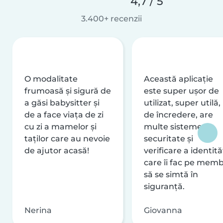
4,7 / 5
3.400+ recenzii
O modalitate
Această aplicație
frumoasă și sigură de
este super ușor de
a găsi babysitter și
utilizat, super utilă,
de a face viața de zi
de încredere, are
cu zi a mamelor și
multe sisteme de
taților care au nevoie
securitate și
de ajutor acasă!
verificare a identităț
care îi fac pe memb
să se simtă în
siguranță.
Nerina
Giovanna