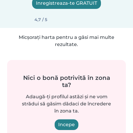
Inregistreaza-te GRATUIT
4,7 / 5
Micșorați harta pentru a găsi mai multe
rezultate.
Nici o bonă potrivită în zona
ta?
Adaugă-ți profilul astăzi și ne vom
strădui să găsim dădaci de încredere
în zona ta.
Incepe