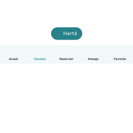
Hartă
Acasă
Căutare
Rezervări
Mesaje
Favorite
Română
Cum funcționează
Ajutor
Termeni și confidențialitate
Prețuri
Detaliile companiei
Babysits pentru Slujbă