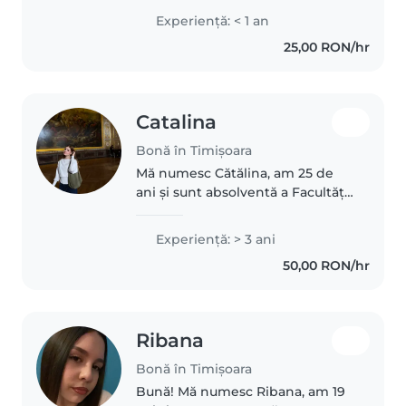
iubește să lucreze cu copii de
Experienţă: < 1 an
toate vârstele. Am experiență
25,00 RON/hr
variată și sunt confortabilă cu..
Catalina
Bonă în Timișoara
Mă numesc Cătălina, am 25 de
ani și sunt absolventă a Facultății
de Psihologie (studii de licență și
masterat), iar în prezent
Experienţă: > 3 ani
formându-mă în domeniul
50,00 RON/hr
logopediei. De asemenea, mă..
Ribana
Bonă în Timișoara
Bună! Mă numesc Ribana, am 19