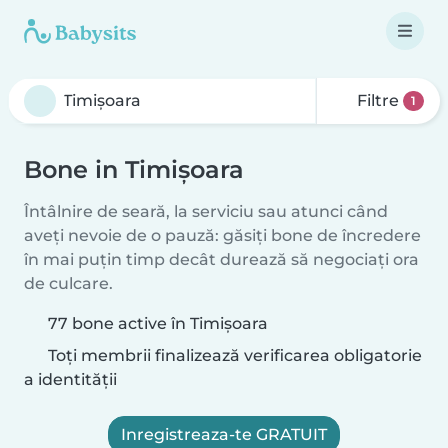
Filtre
1
Bone in Timișoara
Întâlnire de seară, la serviciu sau atunci când
aveți nevoie de o pauză: găsiți bone de încredere
în mai puțin timp decât durează să negociați ora
de culcare.
77 bone active în Timișoara
Toți membrii finalizează verificarea obligatorie
a identității
Inregistreaza-te GRATUIT