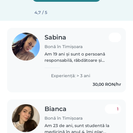
4,7 / 5
Sabina
Bonă în Timișoara
Am 19 ani și sunt o persoană
responsabilă, răbdătoare și
atentă la nevoile copiilor. Am
absolvit liceul de educatori-
Experienţă: > 3 ani
puericultori, unde am dobândit
30,00 RON/hr
atât cunoștințe teoretice, cât și..
Bianca
1
Bonă în Timișoara
Am 23 de ani, sunt studentă la
medicină în anul 4, îmi plac