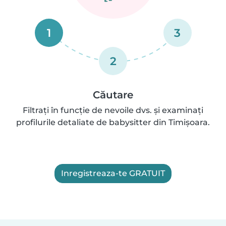
1
3
2
Căutare
Filtrați în funcție de nevoile dvs. și examinați
profilurile detaliate de babysitter din Timișoara.
Inregistreaza-te GRATUIT