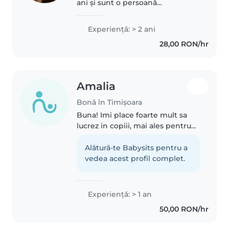
ani și sunt o persoană
responsabilă, răbdătoare și
prietenoasă, care iubește atât
Experienţă: > 2 ani
copiii, cât și animalele. Îmi place
28,00 RON/hr
să petrec timp cu cei mici, să îi..
Amalia
Bonă în Timișoara
Buna! Imi place foarte mult sa
lucrez in copiii, mai ales pentru
ca sunt eleva intr-un liceu pe
profil pedagogic. Am experienta
Alătură-te Babysits pentru a
cu bebelusi (3 luni – 3 ani) si copii
vedea acest profil complet.
mici (3 ani -..
Experienţă: > 1 an
50,00 RON/hr