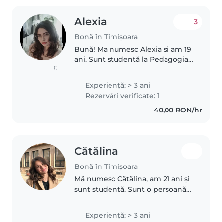
Alexia
3
Bonă în Timișoara
Bună! Ma numesc Alexia si am 19
ani. Sunt studentă la Pedagogia
(1)
Învățământului primar și
preșcolar, si doresc sa continui ca
Experienţă: > 3 ani
educatoare. Sunt o persoană
Rezervări verificate: 1
foarte răbdătoare, empatică..
40,00 RON/hr
Cătălina
Bonă în Timișoara
Mă numesc Cătălina, am 21 ani și
sunt studentă. Sunt o persoană
calmă, responsabilă, răbdătoare
și foarte iubitoare cu copiii. Îmi
Experienţă: > 3 ani
place să petrec timp cu ei, să îi