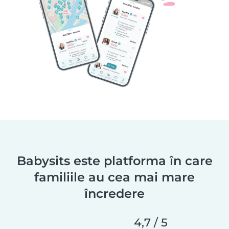
Babysits este platforma în care
familiile au cea mai mare
încredere
4,7 / 5