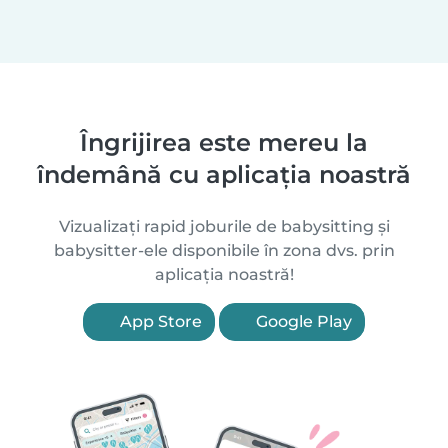
Îngrijirea este mereu la
îndemână cu aplicația noastră
Vizualizați rapid joburile de babysitting și
babysitter-ele disponibile în zona dvs. prin
aplicația noastră!
App Store
Google Play