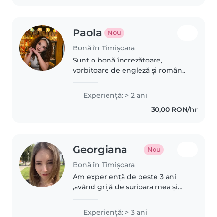
Paola
Nou
Bonă în Timișoara
Sunt o bonă încrezătoare,
vorbitoare de engleză și română,
cu 2 ani de experiență în
îngrijirea copiilor de toate
Experienţă: > 2 ani
vârstele, inclusiv cei cu nevoi
30,00 RON/hr
speciale. Îmi place să petrec
timp..
Georgiana
Nou
Bonă în Timișoara
Am experiență de peste 3 ani
,având grijă de surioara mea și
alți copilași între vârstele de 3-8
ani. Sunt o tânără responsabilă,
Experienţă: > 3 ani