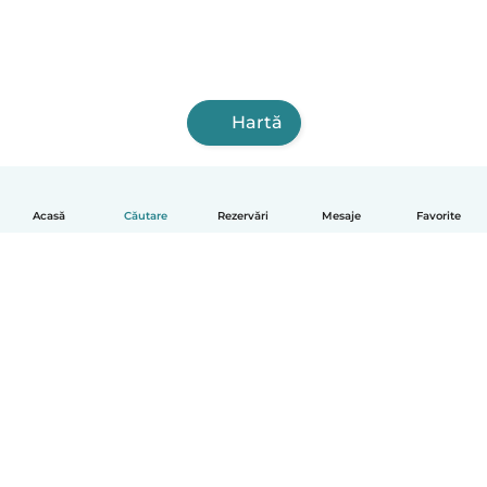
Hartă
Acasă
Căutare
Rezervări
Mesaje
Favorite
Română
Cum funcționează
Ajutor
Termeni și confidențialitate
Prețuri
Detaliile companiei
Babysits pentru Slujbă