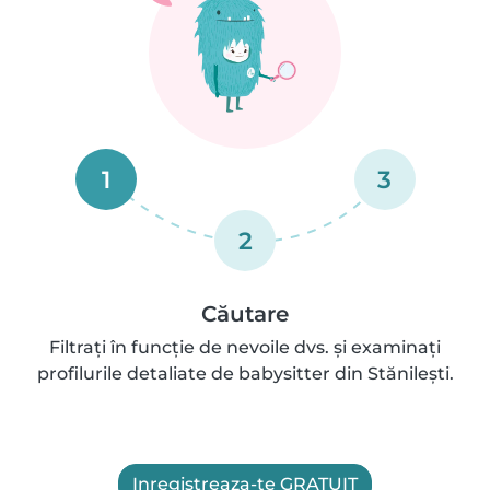
1
3
2
Căutare
Filtrați în funcție de nevoile dvs. și examinați
profilurile detaliate de babysitter din Stănileşti.
Inregistreaza-te GRATUIT