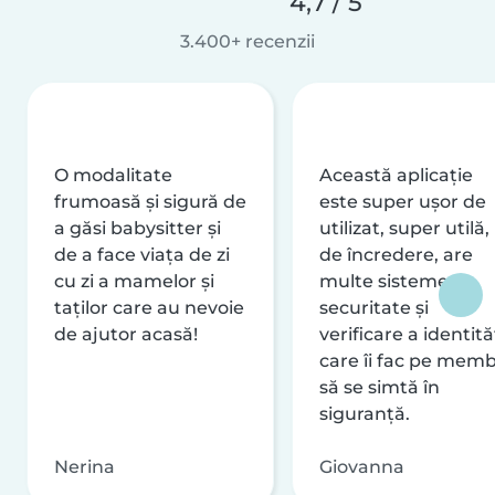
4,7 / 5
3.400+ recenzii
O modalitate
Această aplicație
frumoasă și sigură de
este super ușor de
a găsi babysitter și
utilizat, super utilă,
de a face viața de zi
de încredere, are
cu zi a mamelor și
multe sisteme de
taților care au nevoie
securitate și
de ajutor acasă!
verificare a identităț
care îi fac pe memb
să se simtă în
siguranță.
Nerina
Giovanna