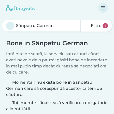
Filtre
1
Bone in Sânpetru German
Întâlnire de seară, la serviciu sau atunci când
aveți nevoie de o pauză: găsiți bone de încredere
în mai puțin timp decât durează să negociați ora
de culcare.
Momentan nu există bone în Sânpetru
German care să corespundă acestor criterii de
căutare.
Toți membrii finalizează verificarea obligatorie
a identității