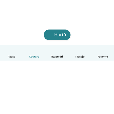
Hartă
Acasă
Căutare
Rezervări
Mesaje
Favorite
Română
Cum funcționează
Ajutor
Termeni și confidențialitate
Prețuri