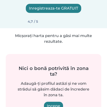
Inregistreaza-te GRATUIT
4,7 / 5
Micșorați harta pentru a găsi mai multe
rezultate.
Nici o bonă potrivită în zona
ta?
Adaugă-ți profilul astăzi și ne vom
strădui să găsim dădaci de încredere
în zona ta.
Incepe