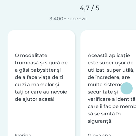
4,7 / 5
3.400+ recenzii
O modalitate
Această aplicație
frumoasă și sigură de
este super ușor de
a găsi babysitter și
utilizat, super utilă,
de a face viața de zi
de încredere, are
cu zi a mamelor și
multe sisteme de
taților care au nevoie
securitate și
de ajutor acasă!
verificare a identităț
care îi fac pe memb
să se simtă în
siguranță.
Nerina
Giovanna