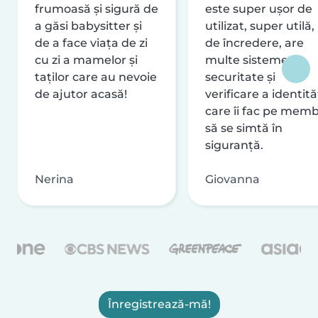
frumoasă și sigură de
este super ușor de
a găsi babysitter și
utilizat, super utilă,
de a face viața de zi
de încredere, are
cu zi a mamelor și
multe sisteme de
taților care au nevoie
securitate și
de ajutor acasă!
verificare a identităț
care îi fac pe memb
să se simtă în
siguranță.
Nerina
Giovanna
Înregistrează-mă!