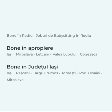
Bone în Rediu
Joburi de Babysitting în Rediu
Bone în apropiere
Iași
Miroslava
Leţcani
Valea Lupului
Cogeasca
Bone în Județul Iași
Iași
Paşcani
Târgu Frumos
Tomeşti
Podu Iloaiei
Miroslava