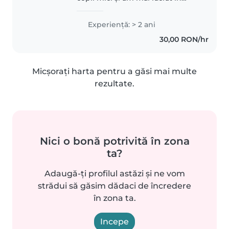
domeniu.
Experienţă: > 2 ani
30,00 RON/hr
Micșorați harta pentru a găsi mai multe
rezultate.
Nici o bonă potrivită în zona
ta?
Adaugă-ți profilul astăzi și ne vom
strădui să găsim dădaci de încredere
în zona ta.
Incepe