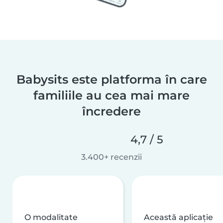
Babysits este platforma în care
familiile au cea mai mare
încredere
4,7 / 5
3.400+ recenzii
O modalitate
Această aplicație