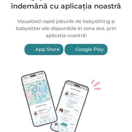
îndemână cu aplicația noastră
Vizualizați rapid joburile de babysitting și
babysitter-ele disponibile în zona dvs. prin
aplicația noastră!
App Store
Google Play