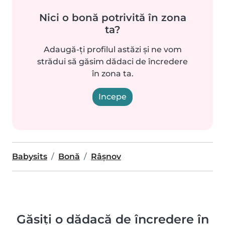
Nici o bonă potrivită în zona
ta?
Adaugă-ți profilul astăzi și ne vom
strădui să găsim dădaci de încredere
în zona ta.
Incepe
Babysits
Bonă
Râșnov
Găsiți o dădacă de încredere în