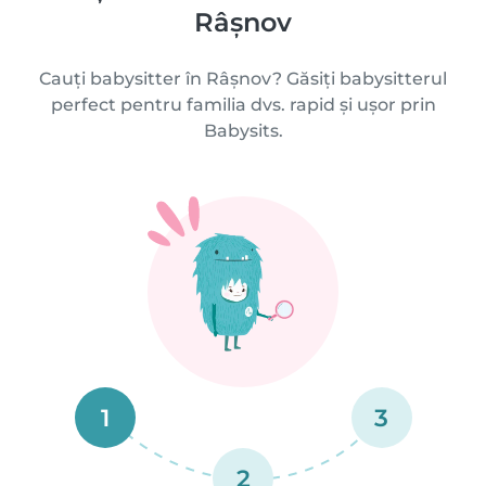
Râșnov
Cauți babysitter în Râșnov? Găsiți babysitterul
perfect pentru familia dvs. rapid și ușor prin
Babysits.
1
3
2