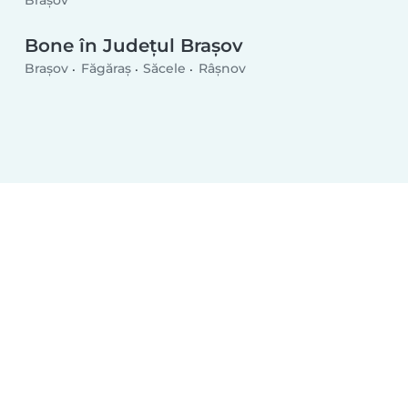
Brașov
Bone în Județul Brașov
Brașov
Făgăraș
Săcele
Râșnov