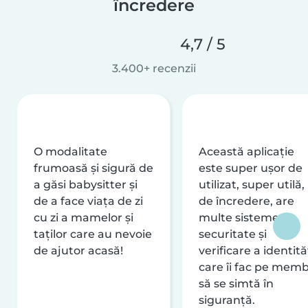
încredere
4,7 / 5
3.400+ recenzii
O modalitate
Această aplicație
frumoasă și sigură de
este super ușor de
a găsi babysitter și
utilizat, super utilă,
de a face viața de zi
de încredere, are
cu zi a mamelor și
multe sisteme de
taților care au nevoie
securitate și
de ajutor acasă!
verificare a identităț
care îi fac pe memb
să se simtă în
siguranță.