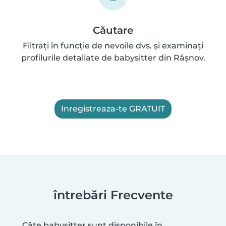
Căutare
Filtrați în funcție de nevoile dvs. și examinați
profilurile detaliate de babysitter din Râșnov.
Inregistreaza-te GRATUIT
întrebări Frecvente
Câte babysitter sunt disponibile în