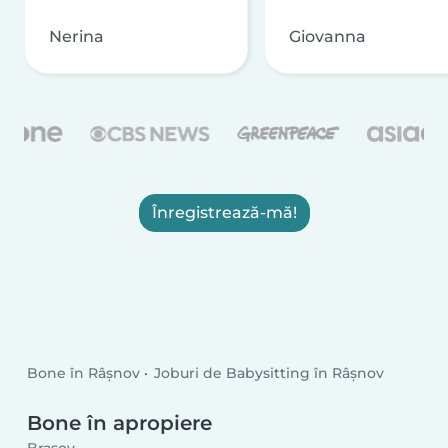
Nerina
Giovanna
Înregistrează-mă!
Bone în Râșnov
Joburi de Babysitting în Râșnov
Bone în apropiere