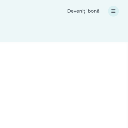
Deveniți bonă