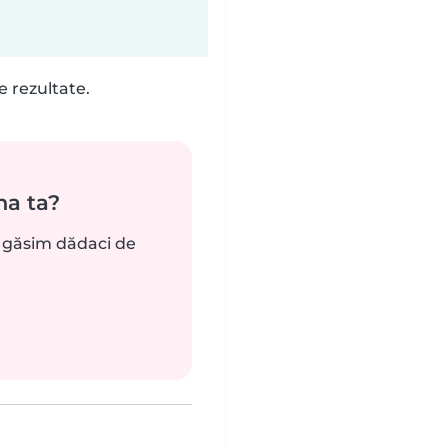
e rezultate.
na ta?
ă găsim dădaci de