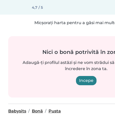
4,7 / 5
Micșorați harta pentru a găsi mai mult
Nici o bonă potrivită în zo
Adaugă-ți profilul astăzi și ne vom strădui s
încredere în zona ta.
Incepe
Babysits
Bonă
Pusta